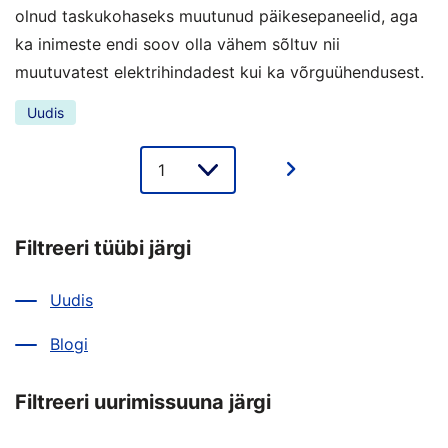
olnud taskukohaseks muutunud päikesepaneelid, aga
ka inimeste endi soov olla vähem sõltuv nii
muutuvatest elektrihindadest kui ka võrguühendusest.
Uudis
Lehe
valik
Filtreeri tüübi järgi
Uudis
Blogi
Filtreeri uurimissuuna järgi