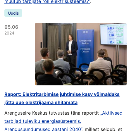
muutub tarbijate roll elektrisüsteemis?”
.
Uudis
05.06
2024
Raport: Elektritarbimise juhtimise kasv võimaldaks
jätta uue elektrijaama ehitamata
Arenguseire Keskus tutvustas täna raportit
„Aktiivsed
tarbijad tuleviku energiasüsteemis.
Arengusuundumused aastani 2040“
, millest selgub, et