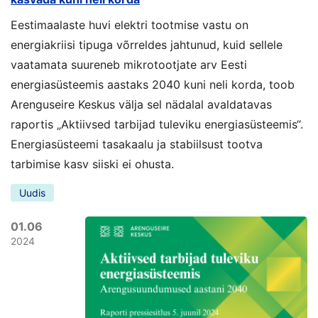
Eestimaalaste huvi elektri tootmise vastu on
energiakriisi tipuga võrreldes jahtunud, kuid sellele
vaatamata suureneb mikrotootjate arv Eesti
energiasüsteemis aastaks 2040 kuni neli korda, toob
Arenguseire Keskus välja sel nädalal avaldatavas
raportis „Aktiivsed tarbijad tuleviku energiasüsteemis“.
Energiasüsteemi tasakaalu ja stabiilsust tootva
tarbimise kasv siiski ei ohusta.
Uudis
01.06
2024