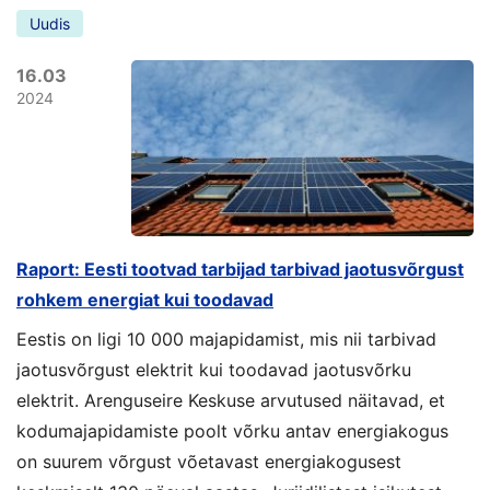
Uudis
16.03
2024
Raport: Eesti tootvad tarbijad tarbivad jaotusvõrgust
rohkem energiat kui toodavad
Eestis on ligi 10 000 majapidamist, mis nii tarbivad
jaotusvõrgust elektrit kui toodavad jaotusvõrku
elektrit. Arenguseire Keskuse arvutused näitavad, et
kodumajapidamiste poolt võrku antav energiakogus
on suurem võrgust võetavast energiakogusest