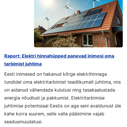
Raport: Elektri hinnahüpped panevad inimesi oma
tarbimist juhtima
Eesti inimesed on hakanud kõrge elektrihinnaga
tundidel oma elektritarbimist teadlikumalt juhtima, mis
on aidanud vähendada kulutusi ning tasakaalustada
energia nõudlust ja pakkumist. Elektritarbimise
juhtimise potentsiaal Eestis on aga seni avaldunust üle
kahe korra suurem, selle valla päästmine vajab
seadusmuudatusi.