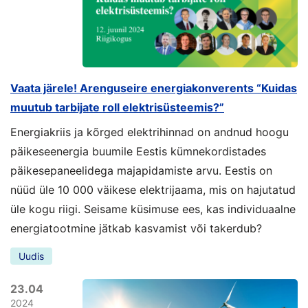
Vaata järele! Arenguseire energiakonverents “Kuidas
muutub tarbijate roll elektrisüsteemis?”
Energiakriis ja kõrged elektrihinnad on andnud hoogu
päikeseenergia buumile Eestis kümnekordistades
päikesepaneelidega majapidamiste arvu. Eestis on
nüüd üle 10 000 väikese elektrijaama, mis on hajutatud
üle kogu riigi. Seisame küsimuse ees, kas individuaalne
energiatootmine jätkab kasvamist või takerdub?
Uudis
23.04
2024