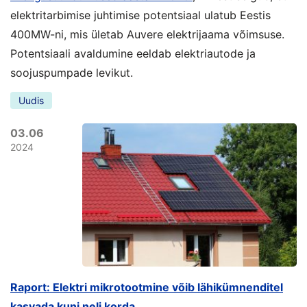
elektritarbimise juhtimise potentsiaal ulatub Eestis
400MW-ni, mis ületab Auvere elektrijaama võimsuse.
Potentsiaali avaldumine eeldab elektriautode ja
soojuspumpade levikut.
Uudis
03.06
2024
Raport: Elektri mikrotootmine võib lähikümnenditel
kasvada kuni neli korda