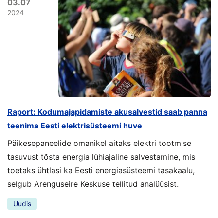
03.07
2024
Raport: Kodumajapidamiste akusalvestid saab panna
teenima Eesti elektrisüsteemi huve
Päikesepaneelide omanikel aitaks elektri tootmise
tasuvust tõsta energia lühiajaline salvestamine, mis
toetaks ühtlasi ka Eesti energiasüsteemi tasakaalu,
selgub Arenguseire Keskuse tellitud analüüsist.
Uudis