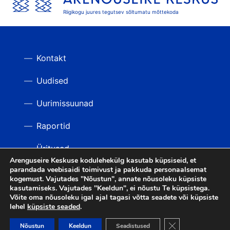
Riigikogu juures tegutsev sõltumatu mõttekoda
Kontakt
Uudised
Uurimissuunad
Raportid
Üritused
Arenguseire Keskuse kodulehekülg kasutab küpsiseid, et
parandada veebisaidi toimivust ja pakkuda personaalsemat
Videod
TAGASI ÜLES
kogemust. Vajutades "Nõustun", annate nõusoleku küpsiste
kasutamiseks. Vajutades "Keeldun", ei nõustu Te küpsistega.
Võite oma nõusoleku igal ajal tagasi võtta seadete või küpsiste
lehel
küpsiste seaded
.
LIITU UUDISKIRJAGA
Close GDPR Cooki
Nõustun
Keeldun
Seadistused