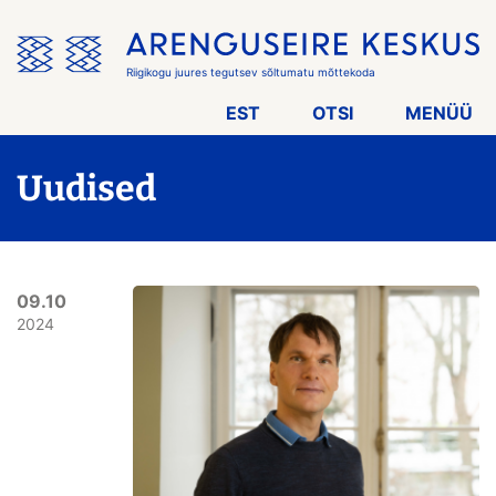
Jäta
menüü
vahele
Riigikogu juures tegutsev sõltumatu mõttekoda
EST
OTSI
MENÜÜ
Uudised
09.10
2024