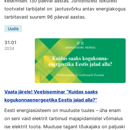
keskmiselt 130 päeval aastas. Juriidilistest isikutest
tootvatel tarbijatel on jaotusvõrku antav energiakogus
tarbitavast suurem 96 päeval aastas.
Uudis
31.01
2024
Vaata järele! Veebiseminar “Kuidas saaks
kogukonnaenergeetika Eestis jalad alla?”
Eesti energiasüsteem on muutuste tuules – üha enam
on seni vaid elektrit tarbinud majapidamistel võimalus
ise elektrit toota. Muutuse tagant tõukajaks on paljuski