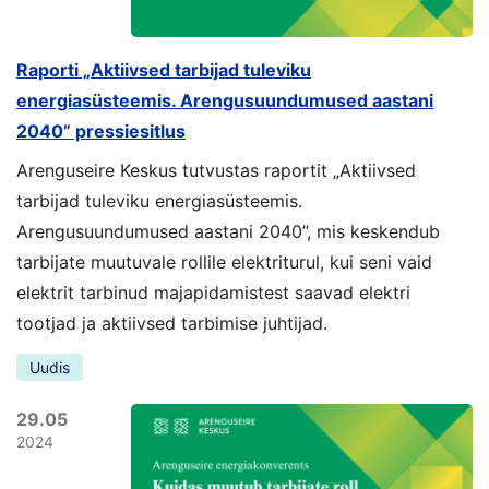
Raporti „Aktiivsed tarbijad tuleviku
energiasüsteemis. Arengusuundumused aastani
2040” pressiesitlus
Arenguseire Keskus tutvustas raportit „Aktiivsed
tarbijad tuleviku energiasüsteemis.
Arengusuundumused aastani 2040”, mis keskendub
tarbijate muutuvale rollile elektriturul, kui seni vaid
elektrit tarbinud majapidamistest saavad elektri
tootjad ja aktiivsed tarbimise juhtijad.
Uudis
29.05
2024