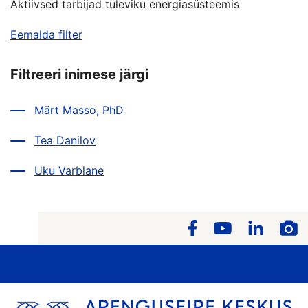
Aktiivsed tarbijad tuleviku energiasüsteemis
Eemalda filter
Filtreeri inimese järgi
Märt Masso, PhD
Tea Danilov
Uku Varblane