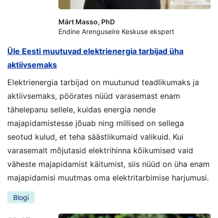
Märt Masso, PhD
Endine Arenguseire Keskuse ekspert
Üle Eesti muutuvad elektrienergia tarbijad üha
aktiivsemaks
Elektrienergia tarbijad on muutunud teadlikumaks ja
aktiivsemaks, pöörates nüüd varasemast enam
tähelepanu sellele, kuidas energia nende
majapidamistesse jõuab ning millised on sellega
seotud kulud, et teha säästlikumaid valikuid. Kui
varasemalt mõjutasid elektrihinna kõikumised vaid
väheste majapidamist käitumist, siis nüüd on üha enam
majapidamisi muutmas oma elektritarbimise harjumusi.
Blogi