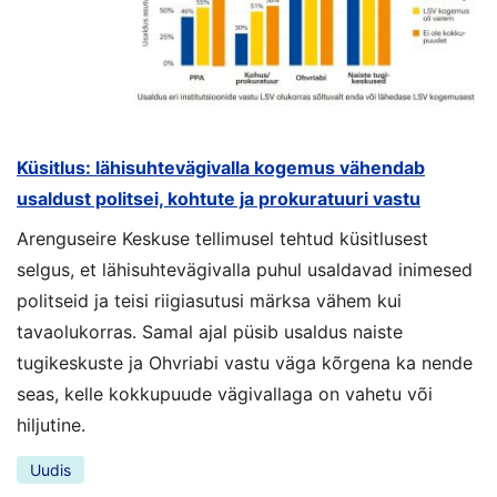
Küsitlus: lähisuhtevägivalla kogemus vähendab
usaldust politsei, kohtute ja prokuratuuri vastu
Arenguseire Keskuse tellimusel tehtud küsitlusest
selgus, et lähisuhtevägivalla puhul usaldavad inimesed
politseid ja teisi riigiasutusi märksa vähem kui
tavaolukorras. Samal ajal püsib usaldus naiste
tugikeskuste ja Ohvriabi vastu väga kõrgena ka nende
seas, kelle kokkupuude vägivallaga on vahetu või
hiljutine.
Uudis