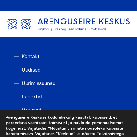
Riigikogu juures tegutsev sõltumatu mõttekoda
Kontakt
Uudised
Uurimissuunad
Raportid
Üritused
Arenguseire Keskuse kodulehekülg kasutab küpsiseid, et
parandada veebisaidi toimivust ja pakkuda personaalsemat
Videod
TAGASI ÜLES
kogemust. Vajutades "Nõustun", annate nõusoleku küpsiste
kasutamiseks. Vajutades "Keeldun", ei nõustu Te küpsistega.