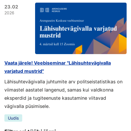
23.02
2026
Vaata järele! Veebiseminar "Lähisuhtevägivalla
varjatud mustrid"
Lähisuhtevägivalla juhtumite arv politseistatistikas on
viimastel aastatel langenud, samas kui valdkonna
eksperdid ja tugiteenuste kasutamine viitavad
vägivalla püsimisele.
Uudis