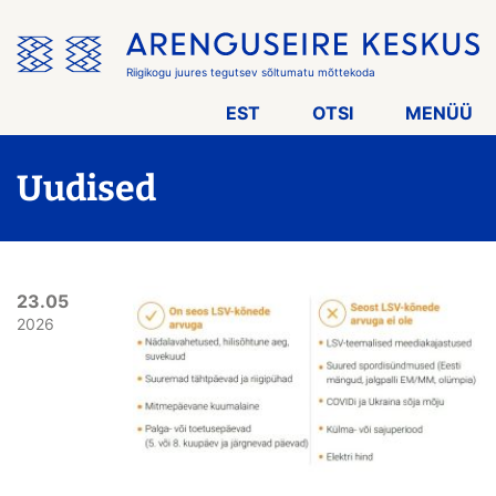
Jäta
menüü
vahele
Riigikogu juures tegutsev sõltumatu mõttekoda
EST
OTSI
MENÜÜ
Uudised
23.05
2026