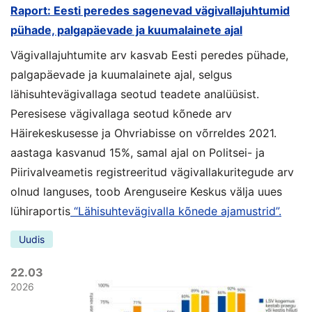
Raport: Eesti peredes sagenevad vägivallajuhtumid
pühade, palgapäevade ja kuumalainete ajal
Vägivallajuhtumite arv kasvab Eesti peredes pühade,
palgapäevade ja kuumalainete ajal, selgus
lähisuhtevägivallaga seotud teadete analüüsist.
Peresisese vägivallaga seotud kõnede arv
Häirekeskusesse ja Ohvriabisse on võrreldes 2021.
aastaga kasvanud 15%, samal ajal on Politsei- ja
Piirivalveametis registreeritud vägivallakuritegude arv
olnud languses, toob Arenguseire Keskus välja uues
lühiraportis
“Lähisuhtevägivalla kõnede ajamustrid”.
Uudis
22.03
2026