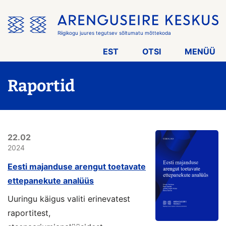
Jäta
menüü
vahele
Riigikogu juures tegutsev sõltumatu mõttekoda
EST
OTSI
MENÜÜ
Raportid
22.02
2024
Eesti majanduse arengut toetavate
ettepanekute analüüs
Uuringu käigus valiti erinevatest
raportitest,