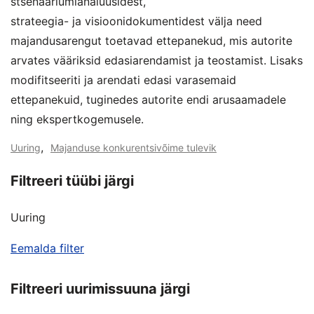
stsenaariumianalüüsidest,
strateegia- ja visioonidokumentidest välja need
majandusarengut toetavad ettepanekud, mis autorite
arvates vääriksid edasiarendamist ja teostamist. Lisaks
modifitseeriti ja arendati edasi varasemaid
ettepanekuid, tuginedes autorite endi arusaamadele
ning ekspertkogemusele.
,
Uuring
Majanduse konkurentsivõime tulevik
Filtreeri tüübi järgi
Uuring
Eemalda filter
Filtreeri uurimissuuna järgi