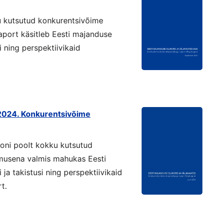
u kutsutud konkurentsivõime
port käsitleb Eesti majanduse
i ning perspektiivikaid
 2024. Konkurentsivõime
joni poolt kokku kutsutud
musena valmis mahukas Eesti
ja takistusi ning perspektiivikaid
t.