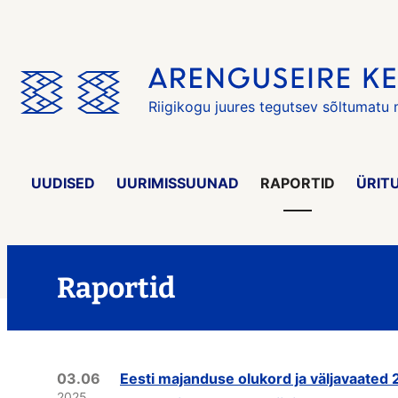
Jäta
menüü
vahele
Riigikogu juures tegutsev sõltumatu
UUDISED
UURIMISSUUNAD
RAPORTID
ÜRIT
Raportid
03.06
Eesti majanduse olukord ja väljavaated
2025