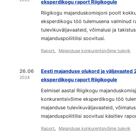
eksperdikogu raport Riigikogule
Riigikogu majanduskomisjoni poolt kokk
eksperdikogu töö tulemusena valminud ra
tulevikuväljavaateid, võimalusi ja takistus
majanduspoliitilisi soovitusi.
,
Raport
Majanduse konkurentsivõime tulevik
26.06
Eesti majanduse olukord ja väljavaated
2024
eksperdikogu raport Riigikogule
Eelmisel aastal Riigikogu majanduskomis
konkurentsivõime eksperdikogu töö tule
majanduse tulevikuväljavaateid, võimalusi 
majanduspoliitilisi soovitusi käsitlev rapor
,
Raport
Majanduse konkurentsivõime tulevik