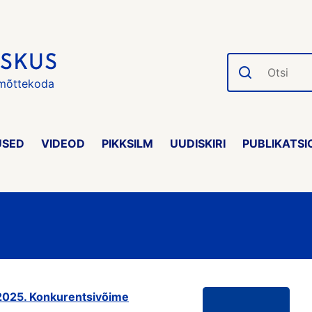
Otsi
 mõttekoda
USED
VIDEOD
PIKKSILM
UUDISKIRI
PUBLIKATSI
 2025. Konkurentsivõime