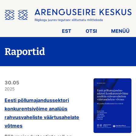
Jäta
menüü
vahele
Riigikogu juures tegutsev sõltumatu mõttekoda
EST
OTSI
MENÜÜ
Raportid
30.05
2025
Eesti põllumajandussektori
konkurentsivõime analüüs
rahvusvaheliste väärtusahelate
võtmes