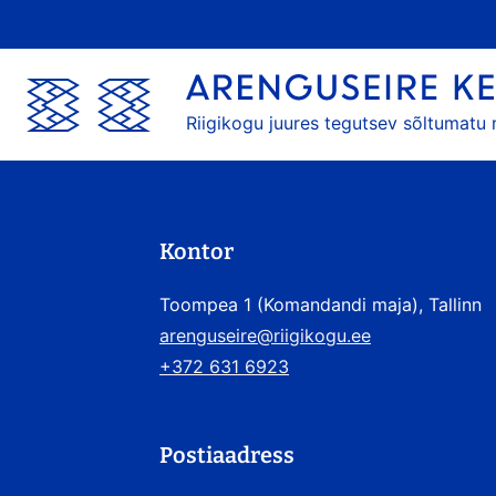
Riigikogu juures tegutsev sõltumatu
Kontor
Toompea 1 (Komandandi maja), Tallinn
arenguseire@riigikogu.ee
+372 631 6923
Postiaadress