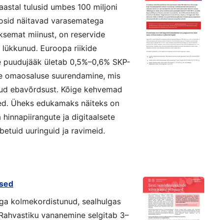
 aastal tulusid umbes 100 miljoni
oosid näitavad varasematega
ksemat miinust, on reservide
lükkunud. Euroopa riikide
ne puudujääk ületab 0,5%–0,6% SKP-
ste omaosaluse suurendamine, mis
nud ebavõrdsust. Kõige kehvemad
sed. Üheks edukamaks näiteks on
hinnapiirangute ja digitaalsete
betuid uuringuid ja ravimeid.
used
aga kolmekordistunud, sealhulgas
 Rahvastiku vananemine selgitab 3–