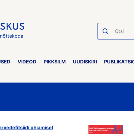
Otsi
 mõttekoda
USED
VIDEOD
PIKKSILM
UUDISKIRI
PUBLIKATSI
rvedefitsiidi ohjamisel