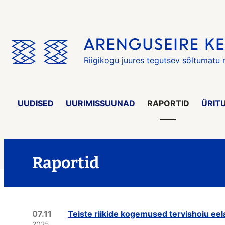
Jäta
menüü
vahele
Riigikogu juures tegutsev sõltumatu
UUDISED
UURIMISSUUNAD
RAPORTID
ÜRIT
Raportid
07.11
Teiste riikide kogemused tervishoiu eela
2025