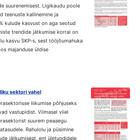
de suurenemisest. Ligikaudu poole
 teenuste kallinemine ja
0% kulude kasvust on aga seotud
iste trendide jätkumise korral on
alu kasvu SKP-s, sest tööjõumahuka
oos majanduse üldise
liku sektori vahel
erasektorisse liikumise põhjuseks
d vastupidist. Viimasel viiel
 erasektorist suurem peaaegu
satasudele. Rahulolu ja püsimine
ude jätkumisest, ent ületundidele