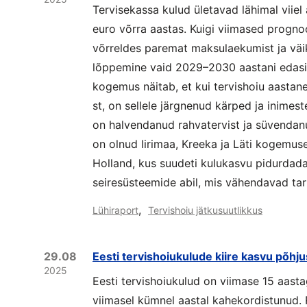
Tervisekassa kulud ületavad lähimal viiel
euro võrra aastas. Kuigi viimased progn
võrreldes paremat maksulaekumist ja väi
lõppemine vaid 2029–2030 aastani edasi 
kogemus näitab, et kui tervishoiu aasta
st, on sellele järgnenud kärped ja inime
on halvendanud rahvatervist ja süvenda
on olnud Iirimaa, Kreeka ja Läti kogemu
Holland, kus suudeti kulukasvu pidurdada 
seiresüsteemide abil, mis vähendavad tar
,
Lühiraport
Tervishoiu jätkusuutlikkus
29.08
Eesti tervishoiukulude kiire kasvu põhj
2025
Eesti tervishoiukulud on viimase 15 aast
viimasel kümnel aastal kahekordistunud.