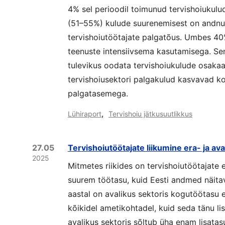
4% sel perioodil toimunud tervishoiukulu
(51–55%) kulude suurenemisest on andnud
tervishoiutöötajate palgatõus. Umbes 4
teenuste intensiivsema kasutamisega. Sen
tulevikus oodata tervishoiukulude osaka
tervishoiusektori palgakulud kasvavad k
palgatasemega.
,
Lühiraport
Tervishoiu jätkusuutlikkus
27.05
Tervishoiutöötajate liikumine era- ja ava
2025
Mitmetes riikides on tervishoiutöötajate 
suurem töötasu, kuid Eesti andmed näitava
aastal on avalikus sektoris kogutöötasu
kõikidel ametikohtadel, kuid seda tänu li
avalikus sektoris sõltub üha enam lisatas