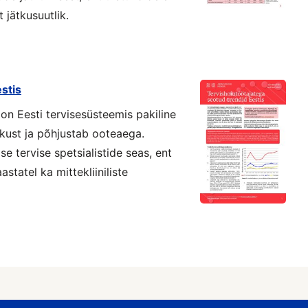
t jätkusuutlik.
stis
n Eesti tervisesüsteemis pakiline
kust ja põhjustab ooteaega.
e tervise spetsialistide seas, ent
tatel ka mittekliiniliste