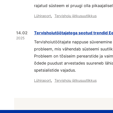
rajatud süsteem ei pruugi olla pikaajalisel
,
Lühiraport
Tervishoiu jätkusuutlikkus
14.02
Tervishoiutöötajatega seotud trendid Ee
2025
Tervishoiutöötajate nappuse süvenemine o
probleem, mis vähendab süsteemi suutlik
Probleem on tõsiseim perearstide ja vaims
õdede puudust arvestades suureneb lähiaas
spetsialistide vajadus.
,
Lühiraport
Tervishoiu jätkusuutlikkus