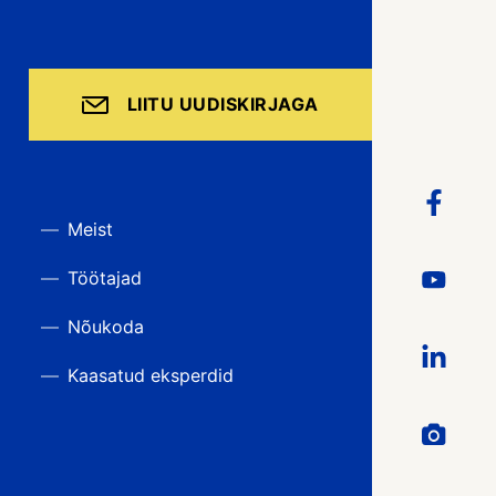
LIITU UUDISKIRJAGA
Meist
Töötajad
Nõukoda
Kaasatud eksperdid