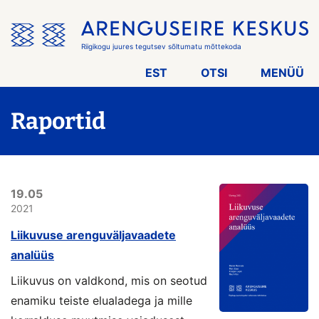
Jäta
menüü
vahele
Riigikogu juures tegutsev sõltumatu mõttekoda
EST
OTSI
MENÜÜ
Raportid
19.05
2021
Liikuvuse arenguväljavaadete
analüüs
Liikuvus on valdkond, mis on seotud
enamiku teiste elualadega ja mille