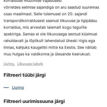
korralduse muutmise vajadusest
võrreldes eelmise sajandiga on aru saadud suuremas
osas maailmast. Selle tulemusel on 20. sajandi
transpordikorraldusest saanud liikuvuse ja ligipääsu
korraldus, mis arvestab laiemalt kogu tegurite
spektriga. Samas ei ole liikuvusega seotud küsimusi
rahuldavalt ja lõplikult lahendatud üheski riigis ega
linnas, kahjuks kaugeltki mitte ka Eestis. See näitab
muu hulgas ka valdkonna ja ülesande keerukust.
,
Uuring
Liikuvuse tulevik
Filtreeri tüübi järgi
Uuring
Filtreeri uurimissuuna järgi