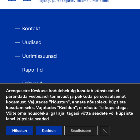
Riigikogu juures tegutsev sõltumatu mõttekoda
Kontakt
Uudised
Uurimissuunad
Raportid
Üritused
Arenguseire Keskuse kodulehekülg kasutab küpsiseid, et
parandada veebisaidi toimivust ja pakkuda personaalsemat
Videod
TAGASI ÜLES
kogemust. Vajutades "Nõustun", annate nõusoleku küpsiste
kasutamiseks. Vajutades "Keeldun", ei nõustu Te küpsistega.
Võite oma nõusoleku igal ajal tagasi võtta seadete või küpsiste
lehel
küpsiste seaded
.
LIITU UUDISKIRJAGA
Close GDPR Cooki
Nõustun
Keeldun
Seadistused