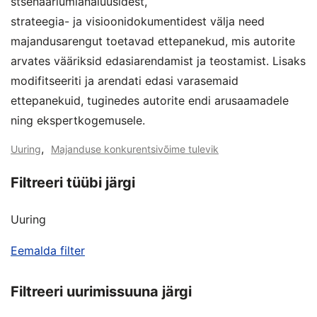
stsenaariumianalüüsidest,
strateegia- ja visioonidokumentidest välja need
majandusarengut toetavad ettepanekud, mis autorite
arvates vääriksid edasiarendamist ja teostamist. Lisaks
modifitseeriti ja arendati edasi varasemaid
ettepanekuid, tuginedes autorite endi arusaamadele
ning ekspertkogemusele.
,
Uuring
Majanduse konkurentsivõime tulevik
Filtreeri tüübi järgi
Uuring
Eemalda filter
Filtreeri uurimissuuna järgi