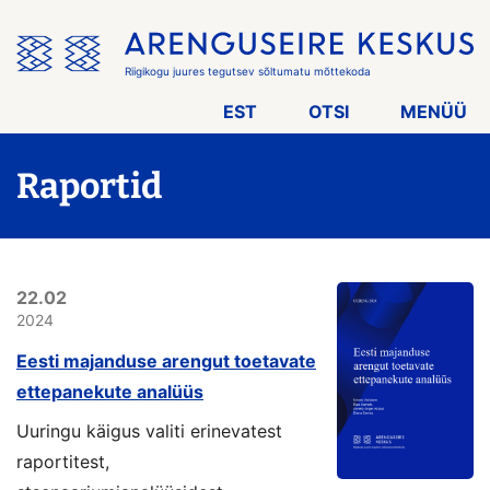
Jäta
menüü
vahele
Riigikogu juures tegutsev sõltumatu mõttekoda
EST
OTSI
MENÜÜ
Raportid
22.02
2024
Eesti majanduse arengut toetavate
ettepanekute analüüs
Uuringu käigus valiti erinevatest
raportitest,