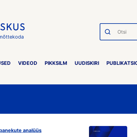
Otsi
 mõttekoda
USED
VIDEOD
PIKKSILM
UUDISKIRI
PUBLIKATSI
epanekute analüüs