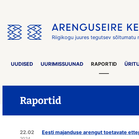
Jäta
menüü
vahele
Riigikogu juures tegutsev sõltumatu
UUDISED
UURIMISSUUNAD
RAPORTID
ÜRIT
Raportid
22.02
Eesti majanduse arengut toetavate ett
2024