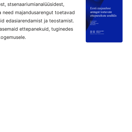
est, stsenaariumianalüüsidest,
lja need majandusarengut toetavad
id edasiarendamist ja teostamist.
arasemaid ettepanekuid, tuginedes
kogemusele.