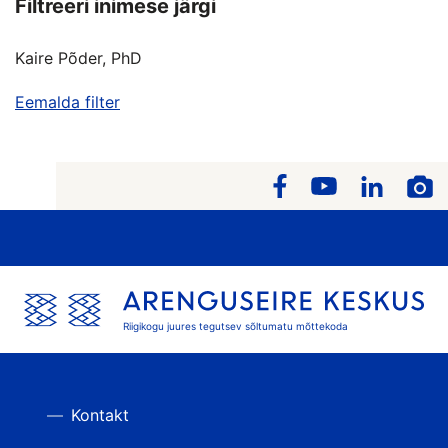
Filtreeri inimese järgi
Kaire Põder, PhD
Eemalda filter
Riigikogu juures tegutsev sõltumatu mõttekoda
Kontakt