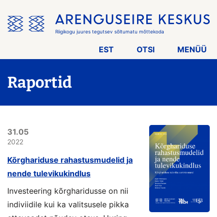
Jäta
menüü
vahele
Riigikogu juures tegutsev sõltumatu mõttekoda
EST
OTSI
MENÜÜ
Raportid
31.05
2022
Kõrghariduse rahastusmudelid ja
nende tulevikukindlus
Investeering kõrgharidusse on nii
indiviidile kui ka valitsusele pikka