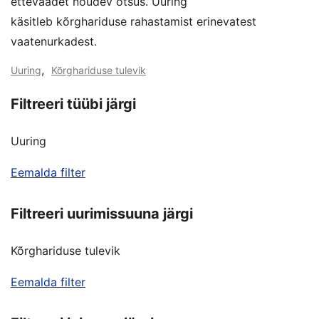
ettevaadet nõudev otsus. Uuring
käsitleb kõrghariduse rahastamist erinevatest
vaatenurkadest.
,
Uuring
Kõrghariduse tulevik
Filtreeri tüübi järgi
Uuring
Eemalda filter
Filtreeri uurimissuuna järgi
Kõrghariduse tulevik
Eemalda filter