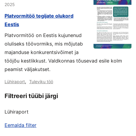
2025
Platvormitöö tegijate olukord
Eestis
Platvormitöö on Eestis kujunenud
oluliseks töövormiks, mis mõjutab
majanduse konkurentsivõimet ja
tööjõu kestlikkust. Valdkonnas tõusevad esile kolm
peamist väljakutset.
,
Lühiraport
Tuleviku töö
Filtreeri tüübi järgi
Lühiraport
Eemalda filter