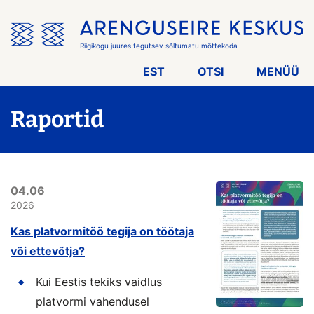
Jäta
menüü
vahele
Riigikogu juures tegutsev sõltumatu mõttekoda
EST
OTSI
MENÜÜ
Raportid
04.06
2026
Kas platvormitöö tegija on töötaja
või ettevõtja?
Kui Eestis tekiks vaidlus
platvormi vahendusel