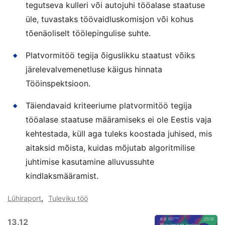
tegutseva kulleri või autojuhi tööalase staatuse
üle, tuvastaks töövaidluskomisjon või kohus
tõenäoliselt töölepingulise suhte.
Platvormitöö tegija õiguslikku staatust võiks
järelevalvemenetluse käigus hinnata
Tööinspektsioon.
Täiendavaid kriteeriume platvormitöö tegija
tööalase staatuse määramiseks ei ole Eestis vaja
kehtestada, küll aga tuleks koostada juhised, mis
aitaksid mõista, kuidas mõjutab algoritmilise
juhtimise kasutamine alluvussuhte
kindlaksmääramist.
,
Lühiraport
Tuleviku töö
13.12