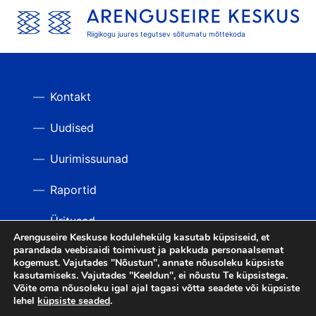
Riigikogu juures tegutsev sõltumatu mõttekoda
Kontakt
Uudised
Uurimissuunad
Raportid
Üritused
Arenguseire Keskuse kodulehekülg kasutab küpsiseid, et
parandada veebisaidi toimivust ja pakkuda personaalsemat
Videod
TAGASI ÜLES
kogemust. Vajutades "Nõustun", annate nõusoleku küpsiste
kasutamiseks. Vajutades "Keeldun", ei nõustu Te küpsistega.
Võite oma nõusoleku igal ajal tagasi võtta seadete või küpsiste
lehel
küpsiste seaded
.
LIITU UUDISKIRJAGA