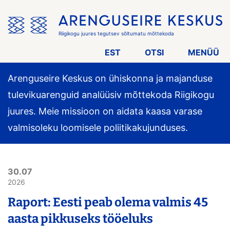
Jäta
menüü
vahele
Riigikogu juures tegutsev sõltumatu mõttekoda
EST
OTSI
MENÜÜ
Arenguseire Keskus on ühiskonna ja majanduse
tulevikuarenguid analüüsiv mõttekoda Riigikogu
juures. Meie missioon on aidata kaasa varase
valmisoleku loomisele poliitikakujunduses.
30.07
2026
Raport: Eesti peab olema valmis 45
aasta pikkuseks tööeluks