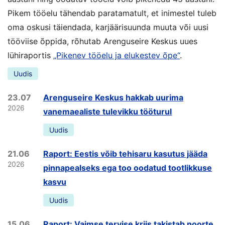
Pikem tööelu tähendab paratamatult, et inimestel tuleb
oma oskusi täiendada, karjäärisuunda muuta või uusi
tööviise õppida, rõhutab Arenguseire Keskus uues
lühiraportis
„Pikenev tööelu ja elukestev õpe“
.
Uudis
23.07
Arenguseire Keskus hakkab uurima
2026
vanemaealiste tulevikku tööturul
Uudis
21.06
Raport: Eestis võib tehisaru kasutus jääda
2026
pinnapealseks ega too oodatud tootlikkuse
kasvu
Uudis
15.06
Raport: Vaimse tervise kriis takistab noorte