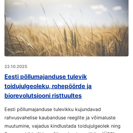
22.10.2025
Eesti põllumajanduse tulevik
toidujulgeoleku, rohepöörde ja
biorevolutsiooni risttuultes
Eesti põllumajanduse tulevikku kujundavad
rahvusvahelise kaubanduse reeglite ja võimaluste
muutumine, vajadus kindlustada toidujulgeolek ning