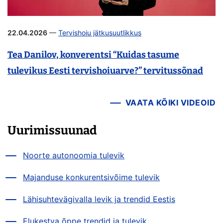
22.04.2026
—
Tervishoiu jätkusuutlikkus
Tea Danilov, konverentsi “Kuidas tasume
tulevikus Eesti tervishoiuarve?” tervitussõnad
VAATA KÕIKI VIDEOID
Uurimissuunad
Noorte autonoomia tulevik
Majanduse konkurentsivõime tulevik
Lähisuhtevägivalla levik ja trendid Eestis
Elukestva õppe trendid ja tulevik