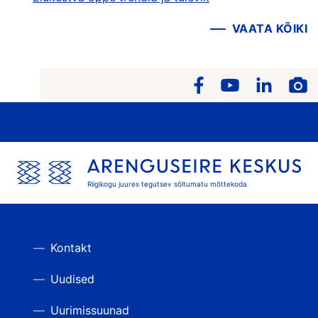
VAATA KÕIKI
Riigikogu juures tegutsev sõltumatu mõttekoda
Kontakt
Uudised
Uurimissuunad