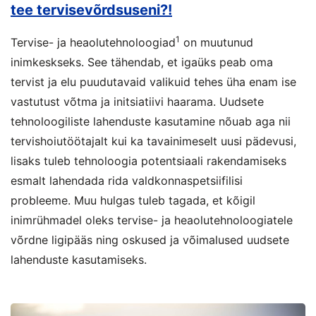
tee tervisevõrdsuseni?!
1
Tervise- ja heaolutehnoloogiad
on muutunud
inimkeskseks. See tähendab, et igaüks peab oma
tervist ja elu puudutavaid valikuid tehes üha enam ise
vastutust võtma ja initsiatiivi haarama. Uudsete
tehnoloogiliste lahenduste kasutamine nõuab aga nii
tervishoiutöötajalt kui ka tavainimeselt uusi pädevusi,
lisaks tuleb tehnoloogia potentsiaali rakendamiseks
esmalt lahendada rida valdkonnaspetsiifilisi
probleeme. Muu hulgas tuleb tagada, et kõigil
inimrühmadel oleks tervise- ja heaolutehnoloogiatele
võrdne ligipääs ning oskused ja võimalused uudsete
lahenduste kasutamiseks.