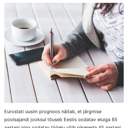
Eurostati uusim prognoos näitab, et järgmise
poolsajandi jooksul tõuseb Eestis oodatav eluiga 85
aastani ning oodatav tööelu võib pikeneda 45 aastani.