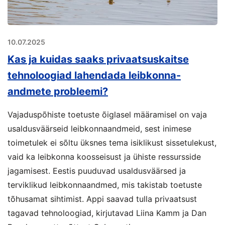
10.07.2025
Kas ja kuidas saaks privaatsuskaitse
tehnoloogiad lahendada leibkonna-
andmete probleemi?
Vajaduspõhiste toetuste õiglasel määramisel on vaja
usaldusväärseid leibkonnaandmeid, sest inimese
toimetulek ei sõltu üksnes tema isiklikust sissetulekust,
vaid ka leibkonna koosseisust ja ühiste ressursside
jagamisest. Eestis puuduvad usaldusväärsed ja
terviklikud leibkonnaandmed, mis takistab toetuste
tõhusamat sihtimist. Appi saavad tulla privaatsust
tagavad tehnoloogiad, kirjutavad Liina Kamm ja Dan