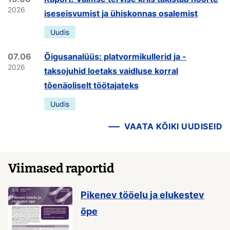
2026
iseseisvumist ja ühiskonnas osalemist
Uudis
07.06
Õigusanalüüs: platvormikullerid ja -
2026
taksojuhid loetaks vaidluse korral
tõenäoliselt töötajateks
Uudis
VAATA KÕIKI UUDISEID
Viimased raportid
Pikenev tööelu ja elukestev
õpe