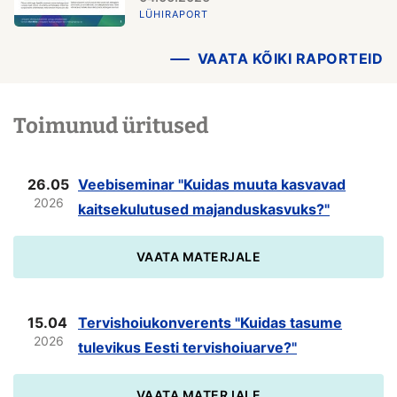
LÜHIRAPORT
VAATA KÕIKI RAPORTEID
Toimunud üritused
26.05
Veebiseminar "Kuidas muuta kasvavad
2026
kaitsekulutused majanduskasvuks?"
VAATA MATERJALE
15.04
Tervishoiukonverents "Kuidas tasume
2026
tulevikus Eesti tervishoiuarve?"
VAATA MATERJALE