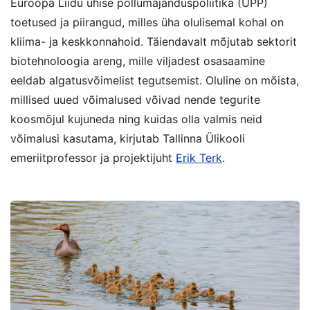
Euroopa Liidu ühise põllumajanduspoliitika (ÜPP)
toetused ja piirangud, milles üha olulisemal kohal on
kliima- ja keskkonnahoid. Täiendavalt mõjutab sektorit
biotehnoloogia areng, mille viljadest osasaamine
eeldab algatusvõimelist tegutsemist. Oluline on mõista,
millised uued võimalused võivad nende tegurite
koosmõjul kujuneda ning kuidas olla valmis neid
võimalusi kasutama, kirjutab Tallinna Ülikooli
emeriitprofessor ja projektijuht
Erik Terk
.