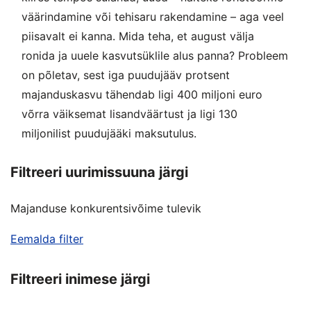
väärindamine või tehisaru rakendamine – aga veel
piisavalt ei kanna. Mida teha, et august välja
ronida ja uuele kasvutsüklile alus panna? Probleem
on põletav, sest iga puudujääv protsent
majanduskasvu tähendab ligi 400 miljoni euro
võrra väiksemat lisandväärtust ja ligi 130
miljonilist puudujääki maksutulus.
Filtreeri uurimissuuna järgi
Majanduse konkurentsivõime tulevik
Eemalda filter
Filtreeri inimese järgi