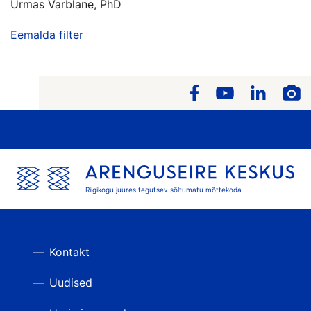
Urmas Varblane, PhD
Eemalda filter
Riigikogu juures tegutsev sõltumatu mõttekoda
Kontakt
Uudised