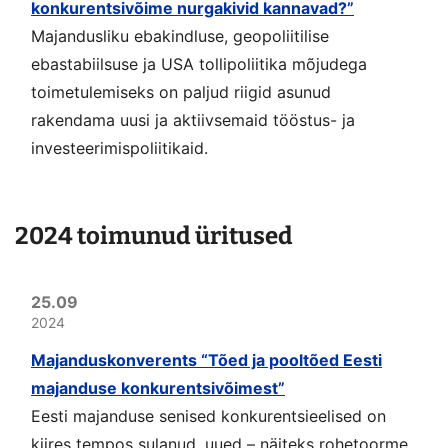
konkurentsivõime nurgakivid kannavad?”
Majandusliku ebakindluse, geopoliitilise
ebastabiilsuse ja USA tollipoliitika mõjudega
toimetulemiseks on paljud riigid asunud
rakendama uusi ja aktiivsemaid tööstus- ja
investeerimispoliitikaid.
2024 toimunud üritused
25.09
2024
Majanduskonverents “Tõed ja pooltõed Eesti
majanduse konkurentsivõimest”
Eesti majanduse senised konkurentsieelised on
kiires tempos sulanud, uued – näiteks rohetoorme