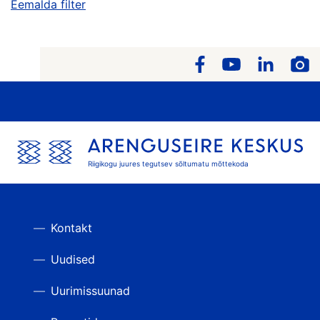
Eemalda filter
Riigikogu juures tegutsev sõltumatu mõttekoda
Kontakt
Uudised
Uurimissuunad