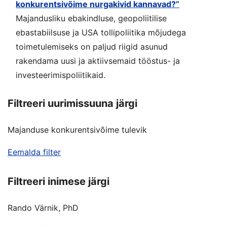
konkurentsivõime nurgakivid kannavad?”
Majandusliku ebakindluse, geopoliitilise
ebastabiilsuse ja USA tollipoliitika mõjudega
toimetulemiseks on paljud riigid asunud
rakendama uusi ja aktiivsemaid tööstus- ja
investeerimispoliitikaid.
Filtreeri uurimissuuna järgi
Majanduse konkurentsivõime tulevik
Eemalda filter
Filtreeri inimese järgi
Rando Värnik, PhD