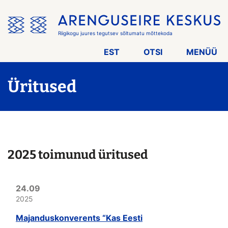
Jäta
menüü
vahele
Riigikogu juures tegutsev sõltumatu mõttekoda
EST
OTSI
MENÜÜ
Üritused
2025 toimunud üritused
24.09
2025
Majanduskonverents “Kas Eesti