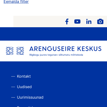
Eemalda filter
Riigikogu juures tegutsev sõltumatu mõttekoda
Kontakt
Uudised
Uurimissuunad