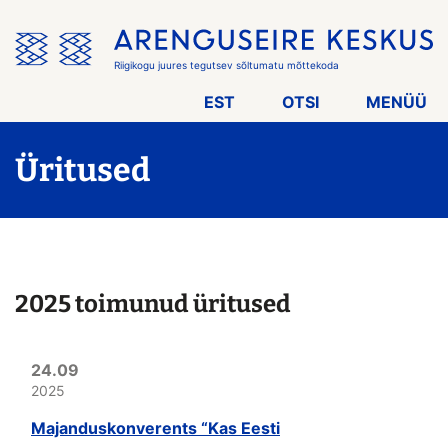
Jäta
menüü
vahele
Riigikogu juures tegutsev sõltumatu mõttekoda
EST
OTSI
MENÜÜ
Üritused
2025 toimunud üritused
24.09
2025
Majanduskonverents “Kas Eesti