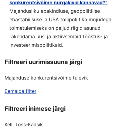
konkurentsivõime nurgakivid kannavad?”
Majandusliku ebakindluse, geopoliitilise
ebastabiilsuse ja USA tollipoliitika mõjudega
toimetulemiseks on paljud riigid asunud
rakendama uusi ja aktiivsemaid tööstus- ja
investeerimispoliitikaid.
Filtreeri uurimissuuna järgi
Majanduse konkurentsivõime tulevik
Eemalda filter
Filtreeri inimese järgi
Kelli Toss-Kaasik