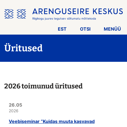
Jäta
menüü
vahele
Riigikogu juures tegutsev sõltumatu mõttekoda
EST
OTSI
MENÜÜ
Üritused
2026 toimunud üritused
26.05
2026
Veebiseminar “Kuidas muuta kasvavad