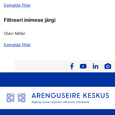
Eemalda filter
Filtreeri inimese järgi
Olavi Miller
Eemalda filter
Riigikogu juures tegutsev sõltumatu mõttekoda