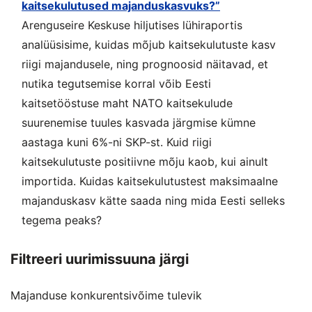
kaitsekulutused majanduskasvuks?”
Arenguseire Keskuse hiljutises lühiraportis
analüüsisime, kuidas mõjub kaitsekulutuste kasv
riigi majandusele, ning prognoosid näitavad, et
nutika tegutsemise korral võib Eesti
kaitsetööstuse maht NATO kaitsekulude
suurenemise tuules kasvada järgmise kümne
aastaga kuni 6%-ni SKP-st. Kuid riigi
kaitsekulutuste positiivne mõju kaob, kui ainult
importida. Kuidas kaitsekulutustest maksimaalne
majanduskasv kätte saada ning mida Eesti selleks
tegema peaks?
Filtreeri uurimissuuna järgi
Majanduse konkurentsivõime tulevik