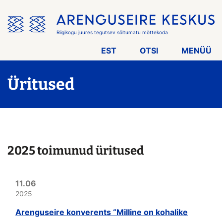
Jäta
menüü
vahele
Riigikogu juures tegutsev sõltumatu mõttekoda
EST
OTSI
MENÜÜ
Üritused
2025 toimunud üritused
11.06
2025
Arenguseire konverents “Milline on kohalike