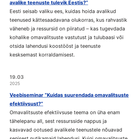
avalike teenuste tulevik Eestis?”
Eesti seisab valiku ees, kuidas hoida avalikud
teenused kättesaadavana olukorras, kus rahvastik
väheneb ja ressursid on piiratud – kas tugevdada
kohalike omavalitsuste vastutust ja tulubaasi või
otsida lahendusi koostööst ja teenuste
kesksemast korraldamisest.
19.03
2025
Veebiseminar “Kuidas suurendada omavalitsuste
efektiivsust?”
Omavalitsuste efektiivsuse teema on üha enam
tähelepanu all, sest ressursside nappus ja
kasvavad ootused avalikele teenustele nõuavad
senisest nutikamaid lahendusi. Kuigi omavalitsuste