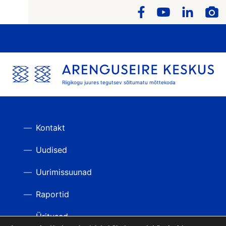
Riigikogu juures tegutsev sõltumatu mõttekoda
Kontakt
Uudised
Uurimissuunad
Raportid
Üritused