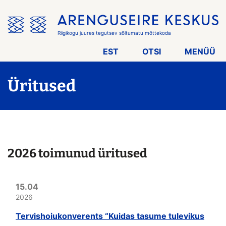
Jäta
menüü
vahele
Riigikogu juures tegutsev sõltumatu mõttekoda
EST
OTSI
MENÜÜ
Üritused
2026 toimunud üritused
15.04
2026
Tervishoiukonverents “Kuidas tasume tulevikus