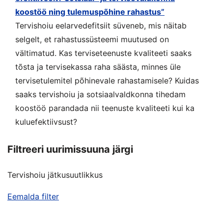
koostöö ning tulemuspõhine rahastus”
Tervishoiu eelarvedefitsiit süveneb, mis näitab
selgelt, et rahastussüsteemi muutused on
vältimatud. Kas terviseteenuste kvaliteeti saaks
tõsta ja tervisekassa raha säästa, minnes üle
tervisetulemitel põhinevale rahastamisele? Kuidas
saaks tervishoiu ja sotsiaalvaldkonna tihedam
koostöö parandada nii teenuste kvaliteeti kui ka
kuluefektiivsust?
Filtreeri uurimissuuna järgi
Tervishoiu jätkusuutlikkus
Eemalda filter