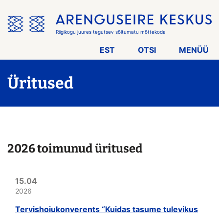
Jäta
menüü
vahele
Riigikogu juures tegutsev sõltumatu mõttekoda
EST
OTSI
MENÜÜ
Üritused
2026 toimunud üritused
15.04
2026
Tervishoiukonverents “Kuidas tasume tulevikus