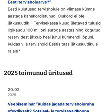
Eesti tervishoiuarve?”
Eesti kulutused tervishoiule on viimase kümne
aastaga kahekordistunud. Olukord ei ole
jätkusuutlik – Tervisekassa kulud ületavad tulusid
ligikaudu 100 miljoni euroga aastas ning kogutud
reservidest jätkub heal juhul kümnendi lõpuni.
Kuidas viia tervishoid Eestis taas jätkusuutlikule
rajale?
2025 toimunud üritused
20.02
2025
Veebiseminar “Kuidas jagada tervishoiuraha
efektiivselt? Sotsiaal- ja tervisevaldkonna