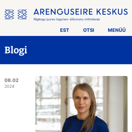
Jäta
menüü
vahele
Riigikogu juures tegutsev sõltumatu mõttekoda
EST
OTSI
MENÜÜ
Blogi
08.02
2024