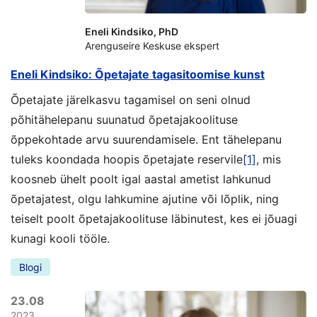
Eneli Kindsiko, PhD
Arenguseire Keskuse ekspert
Eneli Kindsiko: Õpetajate tagasitoomise kunst
Õpetajate järelkasvu tagamisel on seni olnud
põhitähelepanu suunatud õpetajakoolituse
õppekohtade arvu suurendamisele. Ent tähelepanu
tuleks koondada hoopis õpetajate reservile
[1]
, mis
koosneb ühelt poolt igal aastal ametist lahkunud
õpetajatest, olgu lahkumine ajutine või lõplik, ning
teiselt poolt õpetajakoolituse läbinutest, kes ei jõuagi
kunagi kooli tööle.
Blogi
23.08
2023