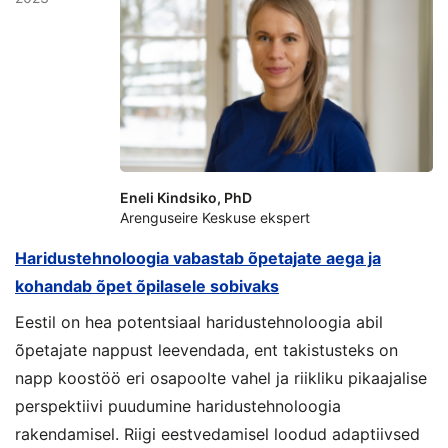
Eneli Kindsiko, PhD
Arenguseire Keskuse ekspert
Haridustehnoloogia vabastab õpetajate aega ja
kohandab õpet õpilasele sobivaks
Eestil on hea potentsiaal haridustehnoloogia abil
õpetajate nappust leevendada, ent takistusteks on
napp koostöö eri osapoolte vahel ja riikliku pikaajalise
perspektiivi puudumine haridustehnoloogia
rakendamisel. Riigi eestvedamisel loodud adaptiivsed