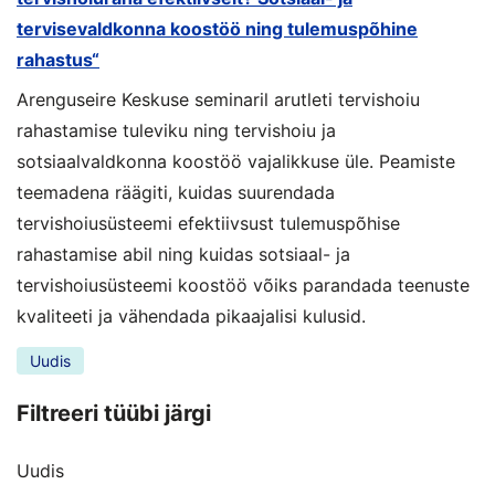
tervisevaldkonna koostöö ning tulemuspõhine
rahastus“
Arenguseire Keskuse seminaril arutleti tervishoiu
rahastamise tuleviku ning tervishoiu ja
sotsiaalvaldkonna koostöö vajalikkuse üle. Peamiste
teemadena räägiti, kuidas suurendada
tervishoiusüsteemi efektiivsust tulemuspõhise
rahastamise abil ning kuidas sotsiaal- ja
tervishoiusüsteemi koostöö võiks parandada teenuste
kvaliteeti ja vähendada pikaajalisi kulusid.
Uudis
Filtreeri tüübi järgi
Uudis