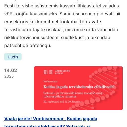
Eesti tervishoiusüsteemis kasvab lähiaastatel vajadus
võõrtööjõu kaasamiseks. Samuti suureneb pidevalt nii
erasektoris kui ka mitmel töökohal töötavate
tervishoiutöötajate osakaal, mis omakorda vähendab
riikliku tervishoiusüsteemi suutlikkust ja pikendab
patsientide ooteaegu.
Uudis
14.02
2025
Vaata järele! Veebiseminar „Kuidas jagada
tervishoiuraha efektiivselt? Sotsiaal- ja