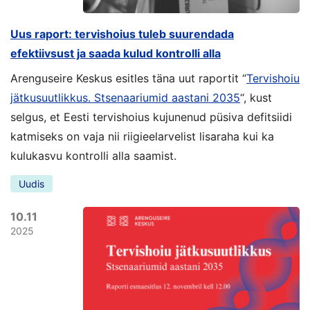
Uus raport: tervishoius tuleb suurendada
efektiivsust ja saada kulud kontrolli alla
Arenguseire Keskus esitles täna uut raportit “
Tervishoiu
jätkusuutlikkus. Stsenaariumid aastani 2035
“, kust
selgus, et Eesti tervishoius kujunenud püsiva defitsiidi
katmiseks on vaja nii riigieelarvelist lisaraha kui ka
kulukasvu kontrolli alla saamist.
Uudis
10.11
2025