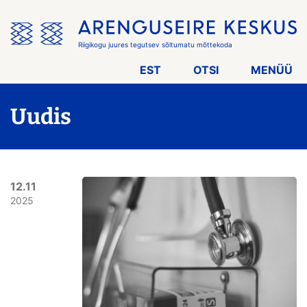
Jäta
menüü
vahele
Riigikogu juures tegutsev sõltumatu mõttekoda
EST
OTSI
MENÜÜ
Uudis
12.11
2025