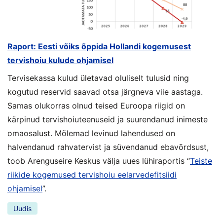
Raport: Eesti võiks õppida Hollandi kogemusest
tervishoiu kulude ohjamisel
Tervisekassa kulud ületavad oluliselt tulusid ning
kogutud reservid saavad otsa järgneva viie aastaga.
Samas olukorras olnud teised Euroopa riigid on
kärpinud tervishoiuteenuseid ja suurendanud inimeste
omaosalust. Mõlemad levinud lahendused on
halvendanud rahvatervist ja süvendanud ebavõrdsust,
toob Arenguseire Keskus välja uues lühiraportis “
Teiste
riikide kogemused tervishoiu eelarvedefitsiidi
ohjamisel
”.
Uudis