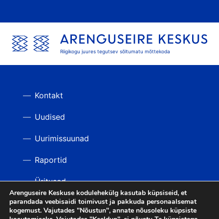
Riigikogu juures tegutsev sõltumatu mõttekoda
Kontakt
Uudised
Uurimissuunad
Raportid
Üritused
Arenguseire Keskuse kodulehekülg kasutab küpsiseid, et
parandada veebisaidi toimivust ja pakkuda personaalsemat
Videod
TAGASI ÜLES
kogemust. Vajutades "Nõustun", annate nõusoleku küpsiste