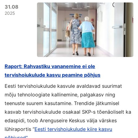
31.08
2025
Raport: Rahvastiku vananemine ei ole
tervishoiukulude kasvu peamine põhjus
Eesti tervishoiukulude kasvule avaldavad suurimat
mõju tehnoloogiate kallinemine, palgakasv ning
teenuste suurem kasutamine. Trendide jätkumisel
kasvab tervishoiukulude osakaal SKP-s tõenäoliselt ka
edaspidi, toob Arenguseire Keskus välja värskes
lühiraportis “
Eesti tervishoiukulude kiire kasvu
põhjused”.