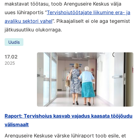
makstavat töötasu, toob Arenguseire Keskus välja
uues lühiraportis “
Tervishoiutöötajate liikumine era- ja
avaliku sektori vahel
”. Pikaajaliselt ei ole aga tegemist
jätkusuutliku olukorraga.
Uudis
17.02
2025
Raport: Tervishoius kasvab vajadus kaasata tööjõudu
välismaalt
Arenguseire Keskuse värske lühiraport toob esile, et