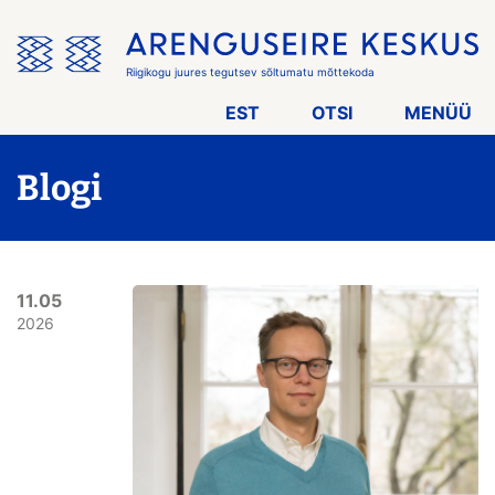
Jäta
menüü
vahele
Riigikogu juures tegutsev sõltumatu mõttekoda
EST
OTSI
MENÜÜ
Blogi
11.05
2026