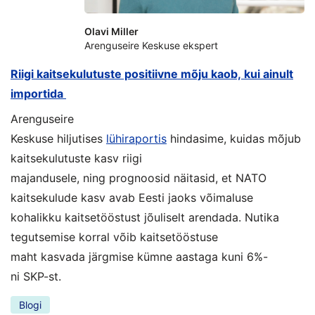
Olavi Miller
Arenguseire Keskuse ekspert
Riigi kaitsekulutuste positiivne mõju kaob, kui ainult
importida
Arenguseire
Keskuse
hiljuti
s
e
s
l
ühiraportis
hindasime,
kuidas mõjub
kaitsekulutuste kasv riigi
majandusele
,
ning
prognoosid näitasid
,
et
NATO
kaitsekulude kasv avab Eesti jaoks võimaluse
kohalik
k
u kaitsetööstus
t
jõulise
lt
arenda
da
. N
utika
tegutsemise korral
võib kaitsetööstuse
maht
kasvada
järgmise kümne aasta
ga
kuni
6%-
ni
SKP-st
.
Blogi