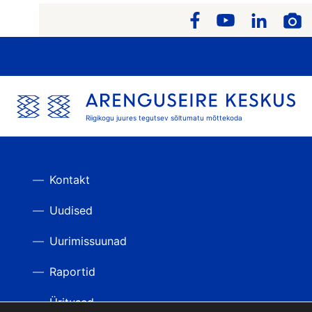
Riigikogu juures tegutsev sõltumatu mõttekoda
Kontakt
Uudised
Uurimissuunad
Raportid
Üritused