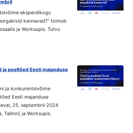
mbril
ntsivõime eksperdikogu
nurgakivid kannavad?“ toimub
isaalis ja Worksupis. Tutvu
 ja pooltõed Eesti majanduse
ni ja konkurentsivõime
ltõed Eesti majanduse
eval, 25. septembril 2024
, Tallinn) ja Worksupis.