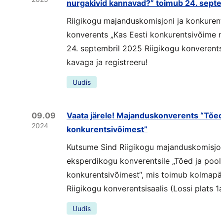
nurgakivid kannavad?” toimub 24. septe
Riigikogu majanduskomisjoni ja konkure
konverents „Kas Eesti konkurentsivõime 
24. septembril 2025 Riigikogu konverents
kavaga ja registreeru!
Uudis
09.09
Vaata järele! Majanduskonverents “Tõed
2024
konkurentsivõimest”
Kutsume Sind Riigikogu majanduskomisjo
eksperdikogu konverentsile „Tõed ja poo
konkurentsivõimest“, mis toimub kolmapä
Riigikogu konverentsisaalis (Lossi plats 1a
Uudis