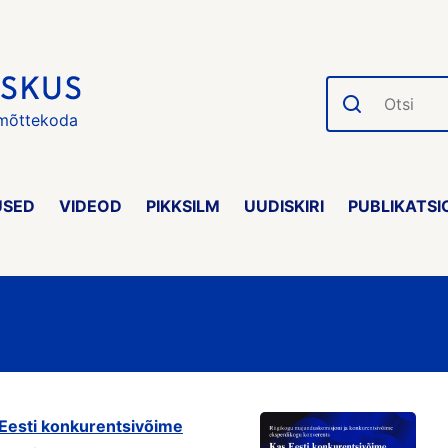
Otsi
 mõttekoda
USED
VIDEOD
PIKKSILM
UUDISKIRI
PUBLIKATSI
 Eesti konkurentsivõime