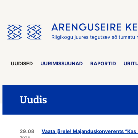
Jäta
menüü
vahele
Riigikogu juures tegutsev sõltumatu
UUDISED
UURIMISSUUNAD
RAPORTID
ÜRIT
Uudis
29.08
Vaata järele! Majanduskonverents “Kas
2025