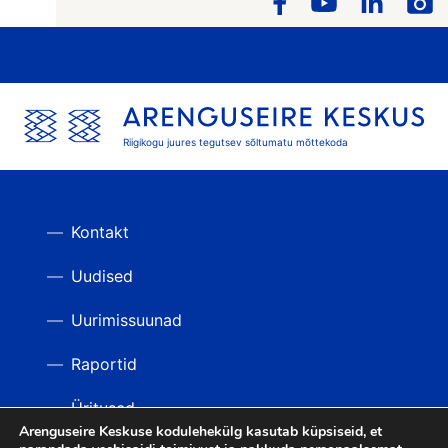
Riigikogu juures tegutsev sõltumatu mõttekoda
Kontakt
Uudised
Uurimissuunad
Raportid
Üritused
Arenguseire Keskuse kodulehekülg kasutab küpsiseid, et