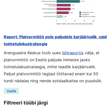
Raport: Platvormitöö pole paljudele karjäärivalik, vaid
toimetulekustrateegia
Arenguseire Keskus toob uues
lühiraportis
välja, et
platvormitöö on Eestis paljude inimeste jaoks
toimetulekustrateegia, mitte teadlik karjäärivalik.
Paljud platvormitöö tegijad töötavad enam kui 50
tundi nädalas ning nende sotsiaalkaitse on puudulik.
Uudis
Filtreeri tüübi järgi