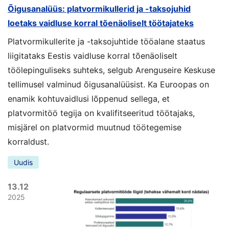
Õigusanalüüs: platvormikullerid ja -taksojuhid
loetaks vaidluse korral tõenäoliselt töötajateks
Platvormikullerite ja -taksojuhtide tööalane staatus
liigitataks Eestis vaidluse korral tõenäoliselt
töölepinguliseks suhteks, selgub Arenguseire Keskuse
tellimusel valminud õigusanalüüsist. Ka Euroopas on
enamik kohtuvaidlusi lõppenud sellega, et
platvormitöö tegija on kvalifitseeritud töötajaks,
misjärel on platvormid muutnud töötegemise
korraldust.
Uudis
13.12
2025