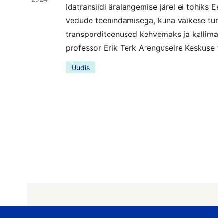
Idatransiidi äralangemise järel ei tohiks E
vedude teenindamisega, kuna väikese tu
transporditeenused kehvemaks ja kallimaks
professor Erik Terk Arenguseire Keskuse 
Uudis