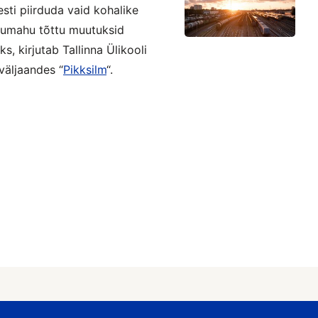
esti piirduda vaid kohalike
rumahu tõttu muutuksid
, kirjutab Tallinna Ülikooli
väljaandes “
Pikksilm
“.