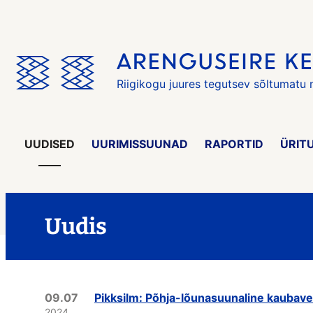
Jäta
menüü
vahele
Riigikogu juures tegutsev sõltumatu
UUDISED
UURIMISSUUNAD
RAPORTID
ÜRIT
Uudis
09.07
Pikksilm: Põhja-lõunasuunaline kaubave
2024