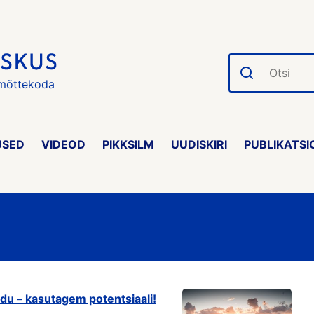
Otsi
 mõttekoda
USED
VIDEOD
PIKKSILM
UUDISKIRI
PUBLIKATSI
du – kasutagem potentsiaali!