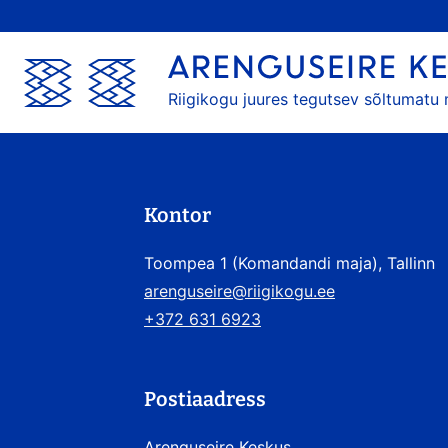
Riigikogu juures tegutsev sõltumatu
Kontor
Toompea 1 (Komandandi maja), Tallinn
arenguseire@riigikogu.ee
+372 631 6923
Postiaadress
Arenguseire Keskus