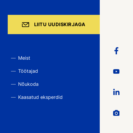
LIITU UUDISKIRJAGA
Meist
Töötajad
Nõukoda
Kaasatud eksperdid