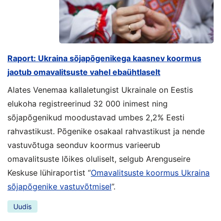
Raport: Ukraina sõjapõgenikega kaasnev koormus
jaotub omavalitsuste vahel ebaühtlaselt
Alates Venemaa kallaletungist Ukrainale on Eestis
elukoha registreerinud 32 000 inimest ning
sõjapõgenikud moodustavad umbes 2,2% Eesti
rahvastikust. Põgenike osakaal rahvastikust ja nende
vastuvõtuga seonduv koormus varieerub
omavalitsuste lõikes oluliselt, selgub Arenguseire
Keskuse lühiraportist “
Omavalitsuste koormus Ukraina
sõjapõgenike vastuvõtmisel
”.
Uudis