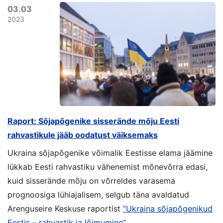
03.03
2023
Raport: Sõjapõgenike sisserände mõju Eesti
rahvastikule jääb oodatust väiksemaks
Ukraina sõjapõgenike võimalik Eestisse elama jäämine
lükkab Eesti rahvastiku vähenemist mõnevõrra edasi,
kuid sisserände mõju on võrreldes varasema
prognoosiga lühiajalisem, selgub täna avaldatud
Arenguseire Keskuse raportist
“Ukraina sõjapõgenikud
Eestis – rahvastik ja lõimumine”
.