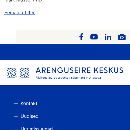
Eemalda filter
Riigikogu juures tegutsev sõltumatu mõttekoda
Kontakt
Uudised
Uurimissuunad