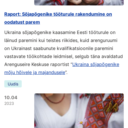
Raport: Sõjapõgenike tööturule rakendumine on
oodatust parem
Ukraina sõjapõgenike kaasamine Eesti tööturule on
läinud paremini kui teistes riikides, kuid arenguruumi
on Ukrainast saabunute kvalifikatsioonile paremini
vastavate töökohtade leidmisel, selgub täna avaldatud
Arenguseire Keskuse raportist “
Ukraina sõjapõgenike
mõju hõivele ja majandusele
”.
Uudis
10.04
2023