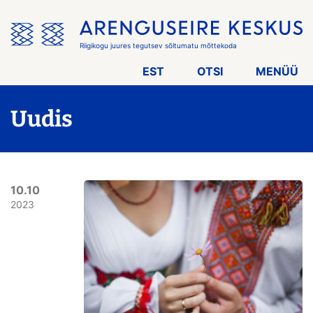
Jäta
menüü
vahele
Riigikogu juures tegutsev sõltumatu mõttekoda
EST
OTSI
MENÜÜ
Uudis
10.10
2023