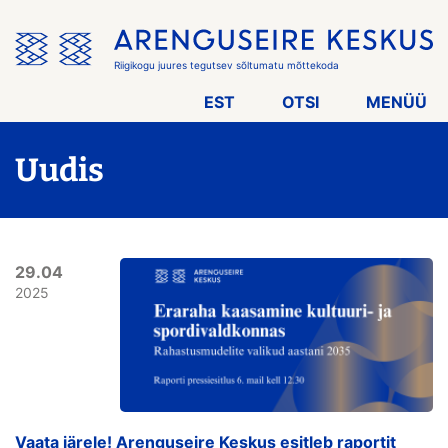
Jäta
menüü
vahele
Riigikogu juures tegutsev sõltumatu mõttekoda
EST
OTSI
MENÜÜ
Uudis
29.04
2025
Vaata järele! Arenguseire Keskus esitleb raportit