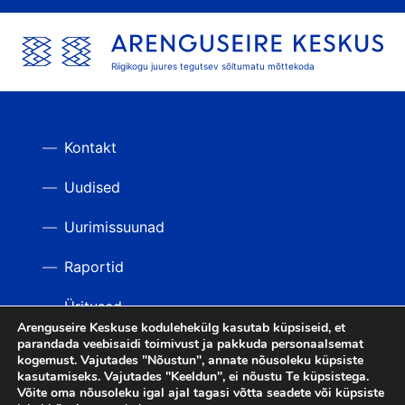
Riigikogu juures tegutsev sõltumatu mõttekoda
Kontakt
Uudised
Uurimissuunad
Raportid
Üritused
Arenguseire Keskuse kodulehekülg kasutab küpsiseid, et
parandada veebisaidi toimivust ja pakkuda personaalsemat
Videod
TAGASI ÜLES
kogemust. Vajutades "Nõustun", annate nõusoleku küpsiste
kasutamiseks. Vajutades "Keeldun", ei nõustu Te küpsistega.
Võite oma nõusoleku igal ajal tagasi võtta seadete või küpsiste