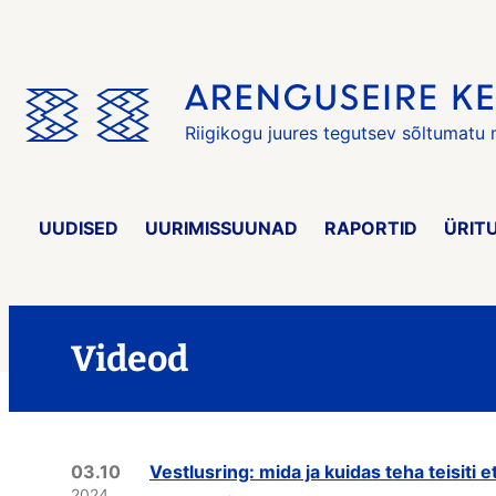
Jäta
menüü
vahele
Riigikogu juures tegutsev sõltumatu
UUDISED
UURIMISSUUNAD
RAPORTID
ÜRIT
Videod
03.10
Vestlusring: mida ja kuidas teha teisiti 
2024