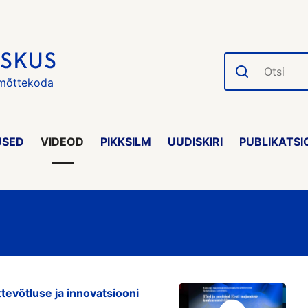
Otsi
 mõttekoda
USED
VIDEOD
PIKKSILM
UUDISKIRI
PUBLIKATSI
ettevõtluse ja innovatsiooni