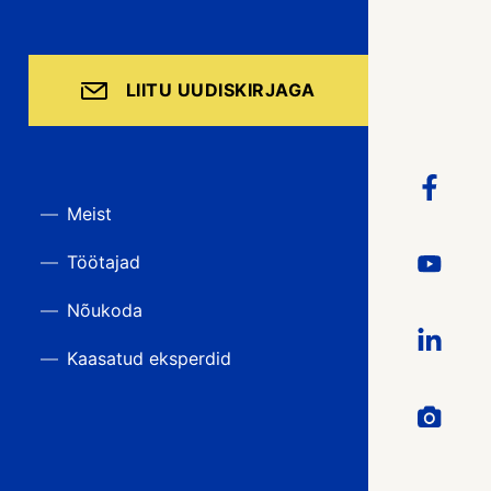
LIITU UUDISKIRJAGA
Meist
Töötajad
Nõukoda
Kaasatud eksperdid