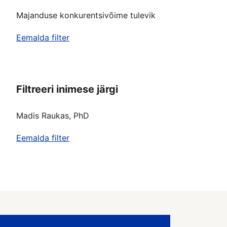
Majanduse konkurentsivõime tulevik
Eemalda filter
Filtreeri inimese järgi
Madis Raukas, PhD
Eemalda filter