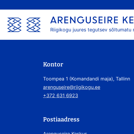
Riigikogu juures tegutsev sõltumatu
Kontor
Toompea 1 (Komandandi maja), Tallinn
arenguseire@riigikogu.ee
+372 631 6923
Postiaadress
Arenguseire Keskus