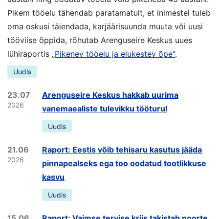
Pikem tööelu tähendab paratamatult, et inimestel tuleb
oma oskusi täiendada, karjäärisuunda muuta või uusi
tööviise õppida, rõhutab Arenguseire Keskus uues
lühiraportis
„Pikenev tööelu ja elukestev õpe“
.
Uudis
23.07
Arenguseire Keskus hakkab uurima
2026
vanemaealiste tulevikku tööturul
Uudis
21.06
Raport: Eestis võib tehisaru kasutus jääda
2026
pinnapealseks ega too oodatud tootlikkuse
kasvu
Uudis
15.06
Raport: Vaimse tervise kriis takistab noorte