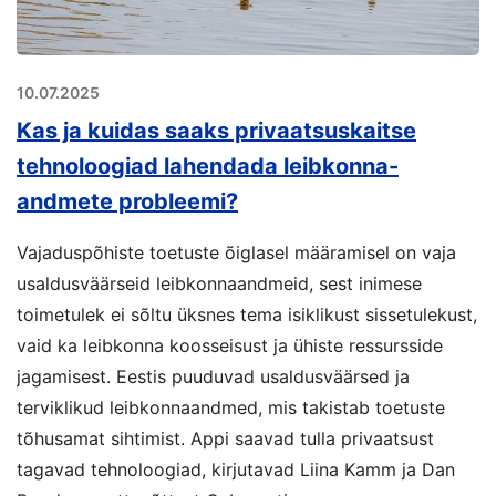
10.07.2025
Kas ja kuidas saaks privaatsuskaitse
tehnoloogiad lahendada leibkonna-
andmete probleemi?
Vajaduspõhiste toetuste õiglasel määramisel on vaja
usaldusväärseid leibkonnaandmeid, sest inimese
toimetulek ei sõltu üksnes tema isiklikust sissetulekust,
vaid ka leibkonna koosseisust ja ühiste ressursside
jagamisest. Eestis puuduvad usaldusväärsed ja
terviklikud leibkonnaandmed, mis takistab toetuste
tõhusamat sihtimist. Appi saavad tulla privaatsust
tagavad tehnoloogiad, kirjutavad Liina Kamm ja Dan