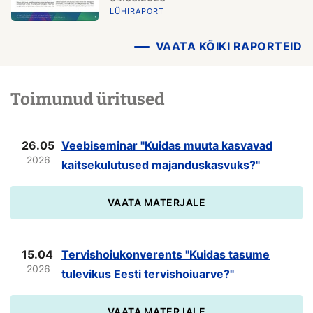
LÜHIRAPORT
VAATA KÕIKI RAPORTEID
Toimunud üritused
26.05
Veebiseminar "Kuidas muuta kasvavad
2026
kaitsekulutused majanduskasvuks?"
VAATA MATERJALE
15.04
Tervishoiukonverents "Kuidas tasume
2026
tulevikus Eesti tervishoiuarve?"
VAATA MATERJALE