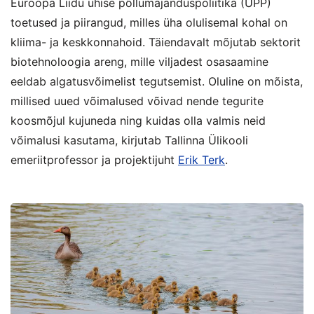
Euroopa Liidu ühise põllumajanduspoliitika (ÜPP)
toetused ja piirangud, milles üha olulisemal kohal on
kliima- ja keskkonnahoid. Täiendavalt mõjutab sektorit
biotehnoloogia areng, mille viljadest osasaamine
eeldab algatusvõimelist tegutsemist. Oluline on mõista,
millised uued võimalused võivad nende tegurite
koosmõjul kujuneda ning kuidas olla valmis neid
võimalusi kasutama, kirjutab Tallinna Ülikooli
emeriitprofessor ja projektijuht
Erik Terk
.