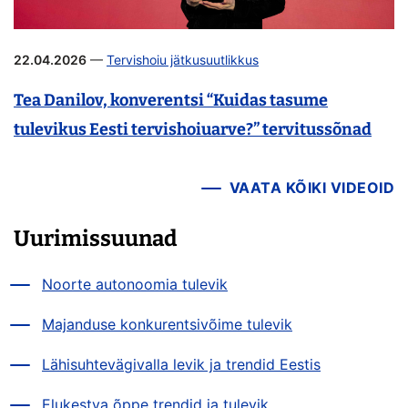
22.04.2026
—
Tervishoiu jätkusuutlikkus
Tea Danilov, konverentsi “Kuidas tasume
tulevikus Eesti tervishoiuarve?” tervitussõnad
VAATA KÕIKI VIDEOID
Uurimissuunad
Noorte autonoomia tulevik
Majanduse konkurentsivõime tulevik
Lähisuhtevägivalla levik ja trendid Eestis
Elukestva õppe trendid ja tulevik