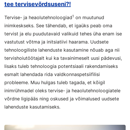
tee tervisevõrdsuseni?!
1
Tervise- ja heaolutehnoloogiad
on muutunud
inimkeskseks. See tähendab, et igaüks peab oma
tervist ja elu puudutavaid valikuid tehes üha enam ise
vastutust võtma ja initsiatiivi haarama. Uudsete
tehnoloogiliste lahenduste kasutamine nõuab aga nii
tervishoiutöötajalt kui ka tavainimeselt uusi pädevusi,
lisaks tuleb tehnoloogia potentsiaali rakendamiseks
esmalt lahendada rida valdkonnaspetsiifilisi
probleeme. Muu hulgas tuleb tagada, et kõigil
inimrühmadel oleks tervise- ja heaolutehnoloogiatele
võrdne ligipääs ning oskused ja võimalused uudsete
lahenduste kasutamiseks.