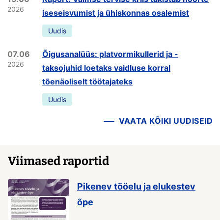
2026
iseseisvumist ja ühiskonnas osalemist
Uudis
07.06
Õigusanalüüs: platvormikullerid ja -
2026
taksojuhid loetaks vaidluse korral
tõenäoliselt töötajateks
Uudis
VAATA KÕIKI UUDISEID
Viimased raportid
Pikenev tööelu ja elukestev
õpe