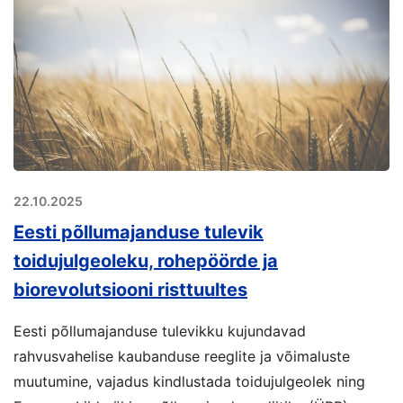
22.10.2025
Eesti põllumajanduse tulevik
toidujulgeoleku, rohepöörde ja
biorevolutsiooni risttuultes
Eesti põllumajanduse tulevikku kujundavad
rahvusvahelise kaubanduse reeglite ja võimaluste
muutumine, vajadus kindlustada toidujulgeolek ning