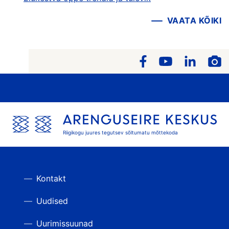
VAATA KÕIKI
Riigikogu juures tegutsev sõltumatu mõttekoda
Kontakt
Uudised
Uurimissuunad