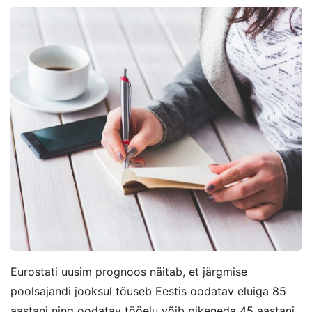
Eurostati uusim prognoos näitab, et järgmise
poolsajandi jooksul tõuseb Eestis oodatav eluiga 85
aastani ning oodatav tööelu võib pikeneda 45 aastani.