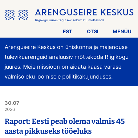
Jäta
menüü
vahele
Riigikogu juures tegutsev sõltumatu mõttekoda
EST
OTSI
MENÜÜ
Arenguseire Keskus on ühiskonna ja majanduse
tulevikuarenguid analüüsiv mõttekoda Riigikogu
juures. Meie missioon on aidata kaasa varase
valmisoleku loomisele poliitikakujunduses.
30.07
2026
Raport: Eesti peab olema valmis 45
aasta pikkuseks tööeluks