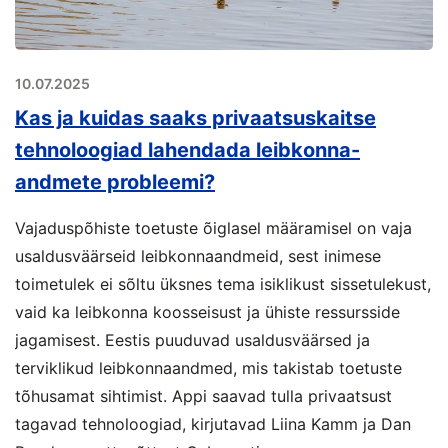
10.07.2025
Kas ja kuidas saaks privaatsuskaitse
tehnoloogiad lahendada leibkonna-
andmete probleemi?
Vajaduspõhiste toetuste õiglasel määramisel on vaja
usaldusväärseid leibkonnaandmeid, sest inimese
toimetulek ei sõltu üksnes tema isiklikust sissetulekust,
vaid ka leibkonna koosseisust ja ühiste ressursside
jagamisest. Eestis puuduvad usaldusväärsed ja
terviklikud leibkonnaandmed, mis takistab toetuste
tõhusamat sihtimist. Appi saavad tulla privaatsust
tagavad tehnoloogiad, kirjutavad Liina Kamm ja Dan