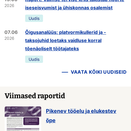
2026
iseseisvumist ja ühiskonnas osalemist
Uudis
07.06
Õigusanalüüs: platvormikullerid ja -
2026
taksojuhid loetaks vaidluse korral
tõenäoliselt töötajateks
Uudis
VAATA KÕIKI UUDISEID
Viimased raportid
Pikenev tööelu ja elukestev
õpe