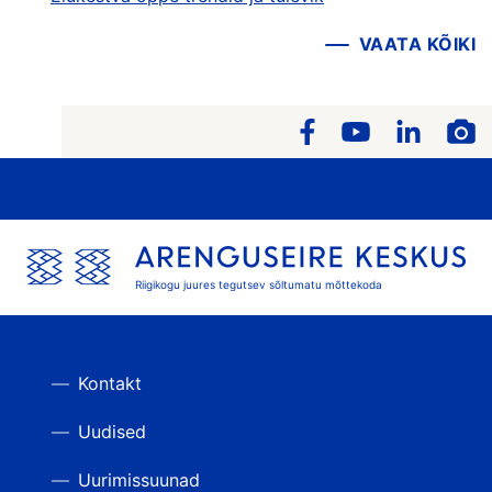
VAATA KÕIKI
Riigikogu juures tegutsev sõltumatu mõttekoda
Kontakt
Uudised
Uurimissuunad