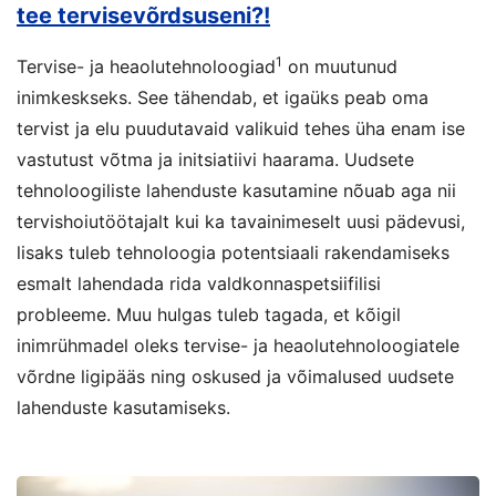
tee tervisevõrdsuseni?!
1
Tervise- ja heaolutehnoloogiad
on muutunud
inimkeskseks. See tähendab, et igaüks peab oma
tervist ja elu puudutavaid valikuid tehes üha enam ise
vastutust võtma ja initsiatiivi haarama. Uudsete
tehnoloogiliste lahenduste kasutamine nõuab aga nii
tervishoiutöötajalt kui ka tavainimeselt uusi pädevusi,
lisaks tuleb tehnoloogia potentsiaali rakendamiseks
esmalt lahendada rida valdkonnaspetsiifilisi
probleeme. Muu hulgas tuleb tagada, et kõigil
inimrühmadel oleks tervise- ja heaolutehnoloogiatele
võrdne ligipääs ning oskused ja võimalused uudsete
lahenduste kasutamiseks.