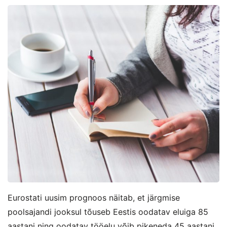
Eurostati uusim prognoos näitab, et järgmise
poolsajandi jooksul tõuseb Eestis oodatav eluiga 85
aastani ning oodatav tööelu võib pikeneda 45 aastani.