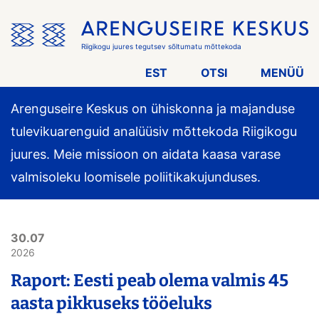
Jäta
menüü
vahele
Riigikogu juures tegutsev sõltumatu mõttekoda
EST
OTSI
MENÜÜ
Arenguseire Keskus on ühiskonna ja majanduse
tulevikuarenguid analüüsiv mõttekoda Riigikogu
juures. Meie missioon on aidata kaasa varase
valmisoleku loomisele poliitikakujunduses.
30.07
2026
Raport: Eesti peab olema valmis 45
aasta pikkuseks tööeluks