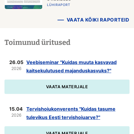
LÜHIRAPORT
VAATA KÕIKI RAPORTEID
Toimunud üritused
26.05
Veebiseminar "Kuidas muuta kasvavad
2026
kaitsekulutused majanduskasvuks?"
VAATA MATERJALE
15.04
Tervishoiukonverents "Kuidas tasume
2026
tulevikus Eesti tervishoiuarve?"
VAATA MATERJALE