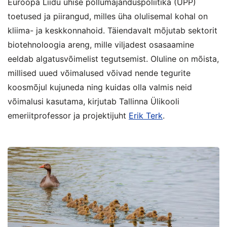
Euroopa Liidu ühise põllumajanduspoliitika (ÜPP)
toetused ja piirangud, milles üha olulisemal kohal on
kliima- ja keskkonnahoid. Täiendavalt mõjutab sektorit
biotehnoloogia areng, mille viljadest osasaamine
eeldab algatusvõimelist tegutsemist. Oluline on mõista,
millised uued võimalused võivad nende tegurite
koosmõjul kujuneda ning kuidas olla valmis neid
võimalusi kasutama, kirjutab Tallinna Ülikooli
emeriitprofessor ja projektijuht
Erik Terk
.