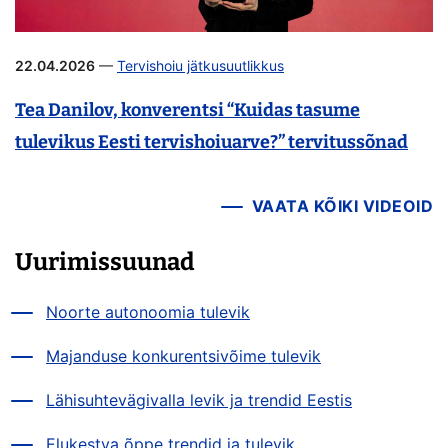
22.04.2026
—
Tervishoiu jätkusuutlikkus
Tea Danilov, konverentsi “Kuidas tasume
tulevikus Eesti tervishoiuarve?” tervitussõnad
VAATA KÕIKI VIDEOID
Uurimissuunad
Noorte autonoomia tulevik
Majanduse konkurentsivõime tulevik
Lähisuhtevägivalla levik ja trendid Eestis
Elukestva õppe trendid ja tulevik