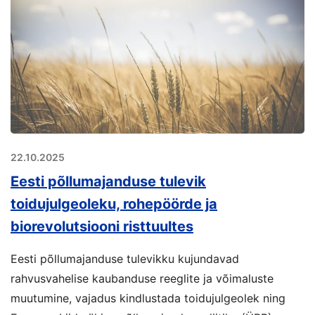
22.10.2025
Eesti põllumajanduse tulevik
toidujulgeoleku, rohepöörde ja
biorevolutsiooni risttuultes
Eesti põllumajanduse tulevikku kujundavad
rahvusvahelise kaubanduse reeglite ja võimaluste
muutumine, vajadus kindlustada toidujulgeolek ning