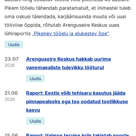
Pikem tööelu tähendab paratamatult, et inimestel tuleb
oma oskusi täiendada, karjäärisuunda muuta või uusi
tööviise õppida, rõhutab Arenguseire Keskus uues
lühiraportis
„Pikenev tööelu ja elukestev õpe“
.
Uudis
23.07
Arenguseire Keskus hakkab uurima
2026
vanemaealiste tulevikku tööturul
Uudis
21.06
Raport: Eestis võib tehisaru kasutus jääda
2026
pinnapealseks ega too oodatud tootlikkuse
kasvu
Uudis
15.06
Raport: Vaimse tervise kriis takistab noorte