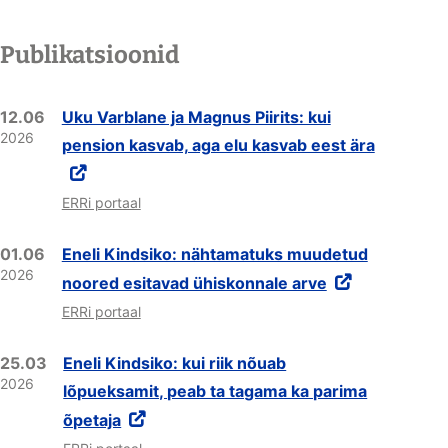
Publikatsioonid
12.06
Uku Varblane ja Magnus Piirits: kui
2026
pension kasvab, aga elu kasvab eest ära
ERRi portaal
01.06
Eneli Kindsiko: nähtamatuks muudetud
2026
noored esitavad ühiskonnale arve
ERRi portaal
25.03
Eneli Kindsiko: kui riik nõuab
2026
lõpueksamit, peab ta tagama ka parima
õpetaja