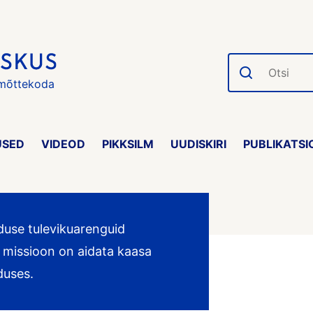
Otsi
 mõttekoda
USED
VIDEOD
PIKKSILM
UUDISKIRI
PUBLIKATSI
duse tulevikuarenguid
e missioon on aidata kaasa
duses.