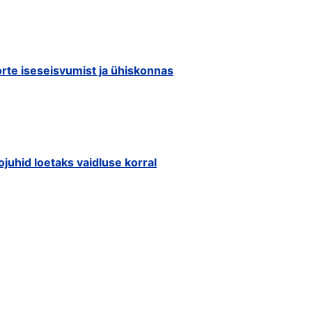
orte iseseisvumist ja ühiskonnas
ojuhid loetaks vaidluse korral