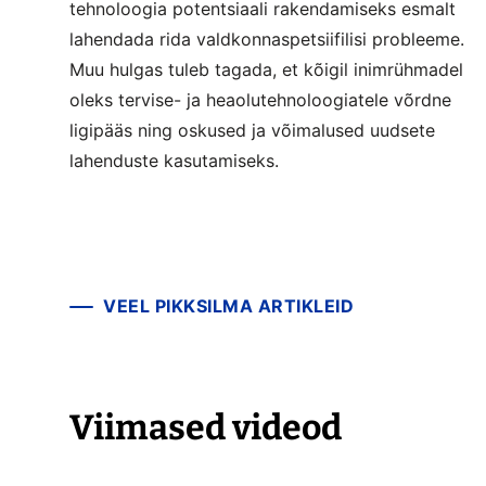
tehnoloogia potentsiaali rakendamiseks esmalt
lahendada rida valdkonnaspetsiifilisi probleeme.
Muu hulgas tuleb tagada, et kõigil inimrühmadel
oleks tervise- ja heaolutehnoloogiatele võrdne
ligipääs ning oskused ja võimalused uudsete
lahenduste kasutamiseks.
VEEL PIKKSILMA ARTIKLEID
Viimased videod