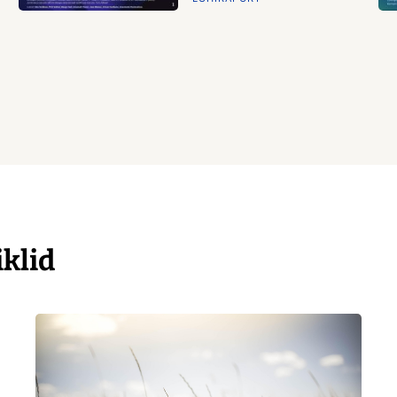
iklid