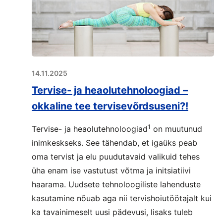
14.11.2025
Tervise- ja heaolutehnoloogiad –
okkaline tee tervisevõrdsuseni?!
1
Tervise- ja heaolutehnoloogiad
on muutunud
inimkeskseks. See tähendab, et igaüks peab
oma tervist ja elu puudutavaid valikuid tehes
üha enam ise vastutust võtma ja initsiatiivi
haarama. Uudsete tehnoloogiliste lahenduste
kasutamine nõuab aga nii tervishoiutöötajalt kui
ka tavainimeselt uusi pädevusi, lisaks tuleb