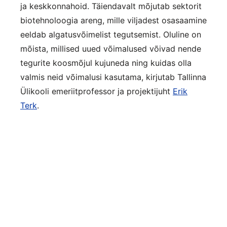
ja keskkonnahoid. Täiendavalt mõjutab sektorit
biotehnoloogia areng, mille viljadest osasaamine
eeldab algatusvõimelist tegutsemist. Oluline on
mõista, millised uued võimalused võivad nende
tegurite koosmõjul kujuneda ning kuidas olla
valmis neid võimalusi kasutama, kirjutab Tallinna
Ülikooli emeriitprofessor ja projektijuht
Erik
Terk
.