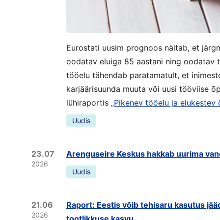
Eurostati uusim prognoos näitab, et järg
oodatav eluiga 85 aastani ning oodatav 
tööelu tähendab paratamatult, et inimest
karjäärisuunda muuta või uusi tööviise õ
lühiraportis
„Pikenev tööelu ja elukestev 
Uudis
23.07
Arenguseire Keskus hakkab uurima vane
2026
Uudis
21.06
Raport: Eestis võib tehisaru kasutus jä
2026
tootlikkuse kasvu