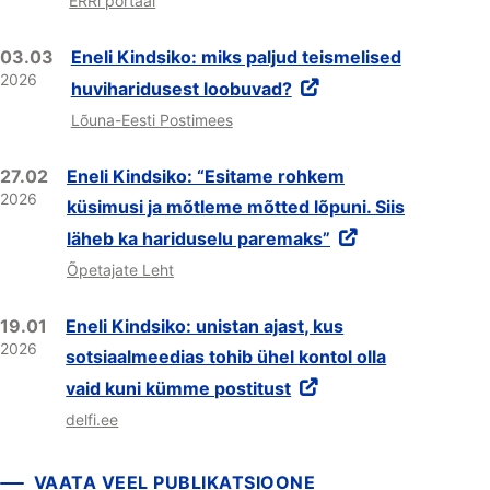
ERRi portaal
03.03
Eneli Kindsiko: miks paljud teismelised
2026
huviharidusest loobuvad?
Lõuna-Eesti Postimees
27.02
Eneli Kindsiko: “Esitame rohkem
2026
küsimusi ja mõtleme mõtted lõpuni. Siis
läheb ka hariduselu paremaks”
Õpetajate Leht
19.01
Eneli Kindsiko: unistan ajast, kus
2026
sotsiaalmeedias tohib ühel kontol olla
vaid kuni kümme postitust
delfi.ee
VAATA VEEL PUBLIKATSIOONE