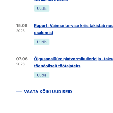
Uudis
15.06
Raport: Vaimse tervise kriis takistab no
2026
osalemist
Uudis
07.06
Õigusanalüüs: platvormikullerid ja -taks
2026
tõenäoliselt töötajateks
Uudis
VAATA KÕIKI UUDISEID