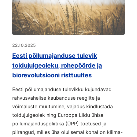
22.10.2025
Eesti põllumajanduse tulevik
toidujulgeoleku, rohepöörde ja
biorevolutsiooni risttuultes
Eesti põllumajanduse tulevikku kujundavad
rahvusvahelise kaubanduse reeglite ja
võimaluste muutumine, vajadus kindlustada
toidujulgeolek ning Euroopa Liidu ühise
põllumajanduspoliitika (ÜPP) toetused ja
piirangud, milles üha olulisemal kohal on kliima-