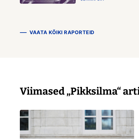
VAATA KÕIKI RAPORTEID
Viimased „Pikksilma“ art