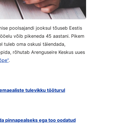
mise poolsajandi jooksul tõuseb Eestis
tööelu võib pikeneda 45 aastani. Pikem
el tuleb oma oskusi täiendada,
ppida, rõhutab Arenguseire Keskus uues
õpe“
.
maealiste tulevikku tööturul
äda pinnapealseks ega too oodatud