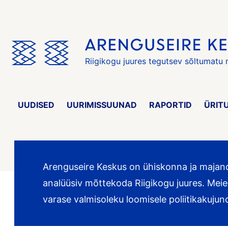
Jäta
menüü
vahele
Riigikogu juures tegutsev sõltumatu
UUDISED
UURIMISSUUNAD
RAPORTID
ÜRIT
Arenguseire Keskus on ühiskonna ja majan
analüüsiv mõttekoda Riigikogu juures. Mei
varase valmisoleku loomisele poliitikakujun