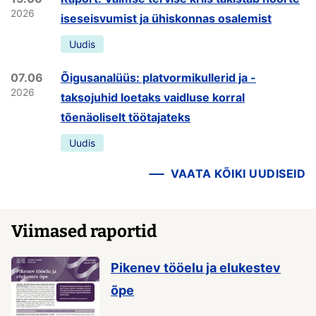
2026
iseseisvumist ja ühiskonnas osalemist
Uudis
07.06
Õigusanalüüs: platvormikullerid ja -
2026
taksojuhid loetaks vaidluse korral
tõenäoliselt töötajateks
Uudis
VAATA KÕIKI UUDISEID
Viimased raportid
Pikenev tööelu ja elukestev
õpe