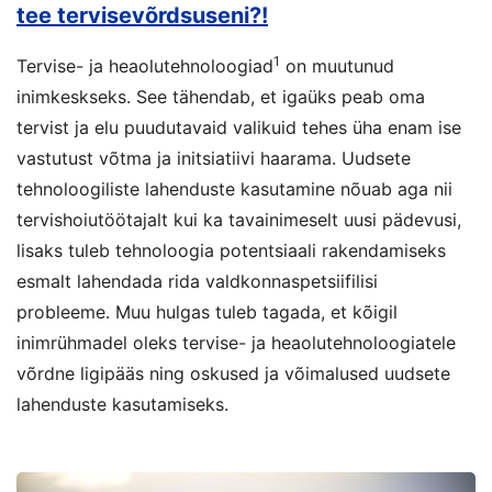
tee tervisevõrdsuseni?!
1
Tervise- ja heaolutehnoloogiad
on muutunud
inimkeskseks. See tähendab, et igaüks peab oma
tervist ja elu puudutavaid valikuid tehes üha enam ise
vastutust võtma ja initsiatiivi haarama. Uudsete
tehnoloogiliste lahenduste kasutamine nõuab aga nii
tervishoiutöötajalt kui ka tavainimeselt uusi pädevusi,
lisaks tuleb tehnoloogia potentsiaali rakendamiseks
esmalt lahendada rida valdkonnaspetsiifilisi
probleeme. Muu hulgas tuleb tagada, et kõigil
inimrühmadel oleks tervise- ja heaolutehnoloogiatele
võrdne ligipääs ning oskused ja võimalused uudsete
lahenduste kasutamiseks.