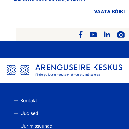
VAATA KÕIKI
Riigikogu juures tegutsev sõltumatu mõttekoda
Kontakt
Uudised
Uurimissuunad