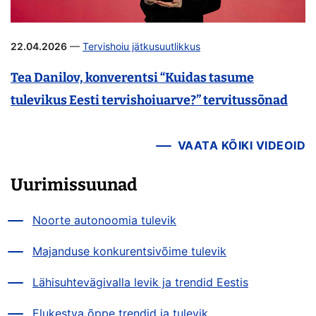
22.04.2026
—
Tervishoiu jätkusuutlikkus
Tea Danilov, konverentsi “Kuidas tasume
tulevikus Eesti tervishoiuarve?” tervitussõnad
VAATA KÕIKI VIDEOID
Uurimissuunad
Noorte autonoomia tulevik
Majanduse konkurentsivõime tulevik
Lähisuhtevägivalla levik ja trendid Eestis
Elukestva õppe trendid ja tulevik