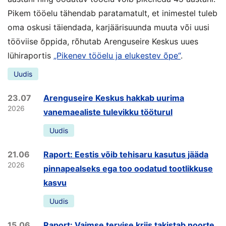
Pikem tööelu tähendab paratamatult, et inimestel tuleb
oma oskusi täiendada, karjäärisuunda muuta või uusi
tööviise õppida, rõhutab Arenguseire Keskus uues
lühiraportis
„Pikenev tööelu ja elukestev õpe“
.
Uudis
23.07
Arenguseire Keskus hakkab uurima
2026
vanemaealiste tulevikku tööturul
Uudis
21.06
Raport: Eestis võib tehisaru kasutus jääda
2026
pinnapealseks ega too oodatud tootlikkuse
kasvu
Uudis
15.06
Raport: Vaimse tervise kriis takistab noorte