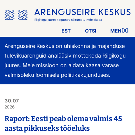
Jäta
menüü
vahele
Riigikogu juures tegutsev sõltumatu mõttekoda
EST
OTSI
MENÜÜ
Arenguseire Keskus on ühiskonna ja majanduse
tulevikuarenguid analüüsiv mõttekoda Riigikogu
juures. Meie missioon on aidata kaasa varase
valmisoleku loomisele poliitikakujunduses.
30.07
2026
Raport: Eesti peab olema valmis 45
aasta pikkuseks tööeluks