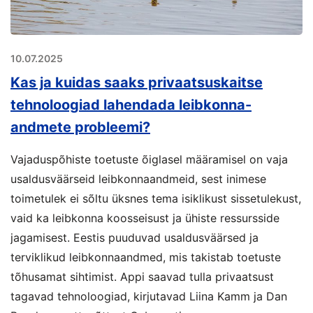
10.07.2025
Kas ja kuidas saaks privaatsuskaitse
tehnoloogiad lahendada leibkonna-
andmete probleemi?
Vajaduspõhiste toetuste õiglasel määramisel on vaja
usaldusväärseid leibkonnaandmeid, sest inimese
toimetulek ei sõltu üksnes tema isiklikust sissetulekust,
vaid ka leibkonna koosseisust ja ühiste ressursside
jagamisest. Eestis puuduvad usaldusväärsed ja
terviklikud leibkonnaandmed, mis takistab toetuste
tõhusamat sihtimist. Appi saavad tulla privaatsust
tagavad tehnoloogiad, kirjutavad Liina Kamm ja Dan