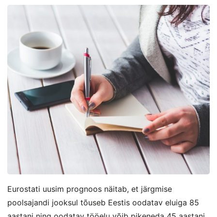
Eurostati uusim prognoos näitab, et järgmise
poolsajandi jooksul tõuseb Eestis oodatav eluiga 85
aastani ning oodatav tööelu võib pikeneda 45 aastani.