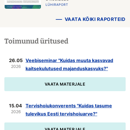
LÜHIRAPORT
VAATA KÕIKI RAPORTEID
Toimunud üritused
26.05
Veebiseminar "Kuidas muuta kasvavad
2026
kaitsekulutused majanduskasvuks?"
VAATA MATERJALE
15.04
Tervishoiukonverents "Kuidas tasume
2026
tulevikus Eesti tervishoiuarve?"
VAATA MATERJALE