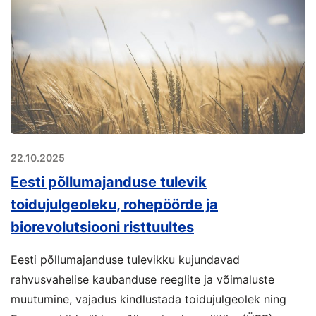
22.10.2025
Eesti põllumajanduse tulevik
toidujulgeoleku, rohepöörde ja
biorevolutsiooni risttuultes
Eesti põllumajanduse tulevikku kujundavad
rahvusvahelise kaubanduse reeglite ja võimaluste
muutumine, vajadus kindlustada toidujulgeolek ning