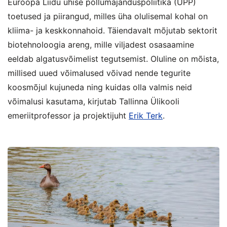
Euroopa Liidu ühise põllumajanduspoliitika (ÜPP)
toetused ja piirangud, milles üha olulisemal kohal on
kliima- ja keskkonnahoid. Täiendavalt mõjutab sektorit
biotehnoloogia areng, mille viljadest osasaamine
eeldab algatusvõimelist tegutsemist. Oluline on mõista,
millised uued võimalused võivad nende tegurite
koosmõjul kujuneda ning kuidas olla valmis neid
võimalusi kasutama, kirjutab Tallinna Ülikooli
emeriitprofessor ja projektijuht
Erik Terk
.