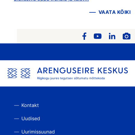
VAATA KÕIKI
Riigikogu juures tegutsev sõltumatu mõttekoda
Kontakt
Uudised
Uurimissuunad