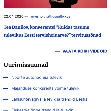
22.04.2026
—
Tervishoiu jätkusuutlikkus
Tea Danilov, konverentsi “Kuidas tasume
tulevikus Eesti tervishoiuarve?” tervitussõnad
VAATA KÕIKI VIDEOID
Uurimissuunad
Noorte autonoomia tulevik
Majanduse konkurentsivõime tulevik
Lähisuhtevägivalla levik ja trendid Eestis
Elukestva õppe trendid ja tulevik