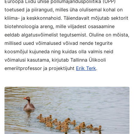
Euroopa Liidu ühise põllumajanduspoliitika (ÜPP)
toetused ja piirangud, milles üha olulisemal kohal on
kliima- ja keskkonnahoid. Täiendavalt mõjutab sektorit
biotehnoloogia areng, mille viljadest osasaamine
eeldab algatusvõimelist tegutsemist. Oluline on mõista,
millised uued võimalused võivad nende tegurite
koosmõjul kujuneda ning kuidas olla valmis neid
võimalusi kasutama, kirjutab Tallinna Ülikooli
emeriitprofessor ja projektijuht
Erik Terk
.