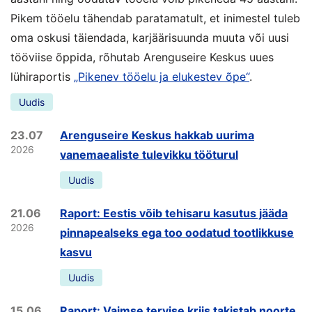
Pikem tööelu tähendab paratamatult, et inimestel tuleb
oma oskusi täiendada, karjäärisuunda muuta või uusi
tööviise õppida, rõhutab Arenguseire Keskus uues
lühiraportis
„Pikenev tööelu ja elukestev õpe“
.
Uudis
23.07
Arenguseire Keskus hakkab uurima
2026
vanemaealiste tulevikku tööturul
Uudis
21.06
Raport: Eestis võib tehisaru kasutus jääda
2026
pinnapealseks ega too oodatud tootlikkuse
kasvu
Uudis
15.06
Raport: Vaimse tervise kriis takistab noorte