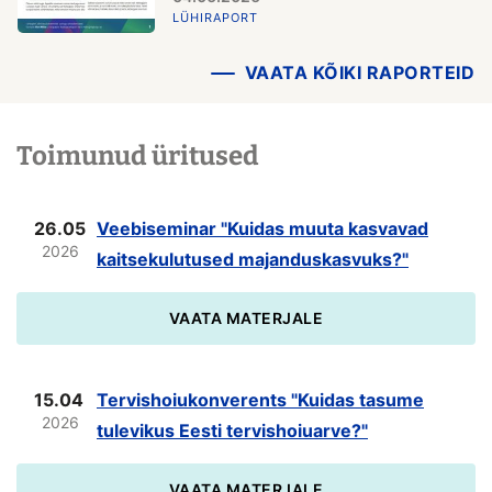
LÜHIRAPORT
VAATA KÕIKI RAPORTEID
Toimunud üritused
26.05
Veebiseminar "Kuidas muuta kasvavad
2026
kaitsekulutused majanduskasvuks?"
VAATA MATERJALE
15.04
Tervishoiukonverents "Kuidas tasume
2026
tulevikus Eesti tervishoiuarve?"
VAATA MATERJALE