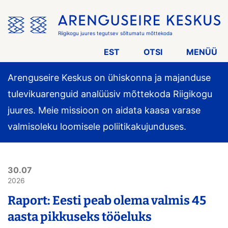
Jäta
menüü
vahele
Riigikogu juures tegutsev sõltumatu mõttekoda
EST
OTSI
MENÜÜ
Arenguseire Keskus on ühiskonna ja majanduse
tulevikuarenguid analüüsiv mõttekoda Riigikogu
juures. Meie missioon on aidata kaasa varase
valmisoleku loomisele poliitikakujunduses.
30.07
2026
Raport: Eesti peab olema valmis 45
aasta pikkuseks tööeluks