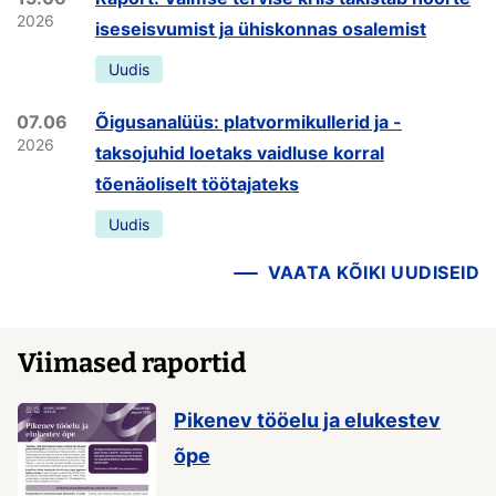
2026
iseseisvumist ja ühiskonnas osalemist
Uudis
07.06
Õigusanalüüs: platvormikullerid ja -
2026
taksojuhid loetaks vaidluse korral
tõenäoliselt töötajateks
Uudis
VAATA KÕIKI UUDISEID
Viimased raportid
Pikenev tööelu ja elukestev
õpe