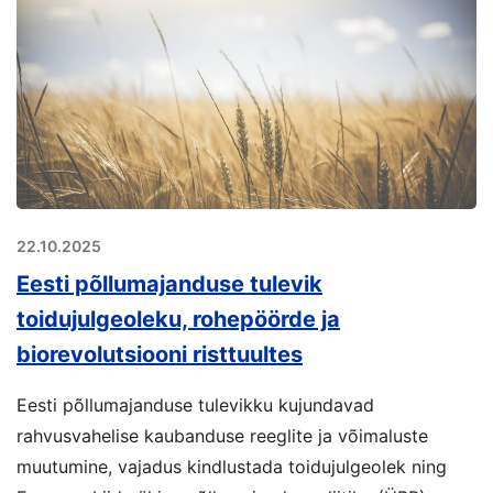
22.10.2025
Eesti põllumajanduse tulevik
toidujulgeoleku, rohepöörde ja
biorevolutsiooni risttuultes
Eesti põllumajanduse tulevikku kujundavad
rahvusvahelise kaubanduse reeglite ja võimaluste
muutumine, vajadus kindlustada toidujulgeolek ning