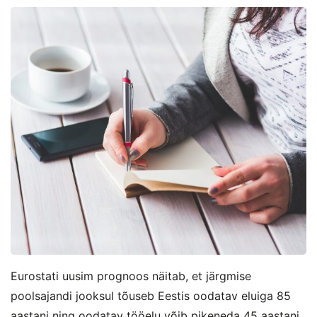
Eurostati uusim prognoos näitab, et järgmise
poolsajandi jooksul tõuseb Eestis oodatav eluiga 85
aastani ning oodatav tööelu võib pikeneda 45 aastani.