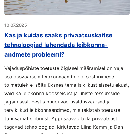
10.07.2025
Kas ja kuidas saaks privaatsuskaitse
tehnoloogiad lahendada leibkonna-
andmete probleemi?
Vajaduspõhiste toetuste õiglasel määramisel on vaja
usaldusväärseid leibkonnaandmeid, sest inimese
toimetulek ei sõltu üksnes tema isiklikust sissetulekust,
vaid ka leibkonna koosseisust ja ühiste ressursside
jagamisest. Eestis puuduvad usaldusväärsed ja
terviklikud leibkonnaandmed, mis takistab toetuste
tõhusamat sihtimist. Appi saavad tulla privaatsust
tagavad tehnoloogiad, kirjutavad Liina Kamm ja Dan