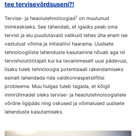
tee tervisevõrdsuseni?!
1
Tervise- ja heaolutehnoloogiad
on muutunud
inimkeskseks. See tähendab, et igaüks peab oma
tervist ja elu puudutavaid valikuid tehes üha enam ise
vastutust võtma ja initsiatiivi haarama. Uudsete
tehnoloogiliste lahenduste kasutamine nõuab aga nii
tervishoiutöötajalt kui ka tavainimeselt uusi pädevusi,
lisaks tuleb tehnoloogia potentsiaali rakendamiseks
esmalt lahendada rida valdkonnaspetsiifilisi
probleeme. Muu hulgas tuleb tagada, et kõigil
inimrühmadel oleks tervise- ja heaolutehnoloogiatele
võrdne ligipääs ning oskused ja võimalused uudsete
lahenduste kasutamiseks.