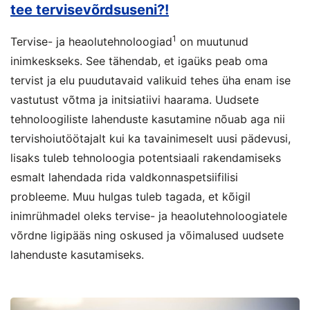
tee tervisevõrdsuseni?!
1
Tervise- ja heaolutehnoloogiad
on muutunud
inimkeskseks. See tähendab, et igaüks peab oma
tervist ja elu puudutavaid valikuid tehes üha enam ise
vastutust võtma ja initsiatiivi haarama. Uudsete
tehnoloogiliste lahenduste kasutamine nõuab aga nii
tervishoiutöötajalt kui ka tavainimeselt uusi pädevusi,
lisaks tuleb tehnoloogia potentsiaali rakendamiseks
esmalt lahendada rida valdkonnaspetsiifilisi
probleeme. Muu hulgas tuleb tagada, et kõigil
inimrühmadel oleks tervise- ja heaolutehnoloogiatele
võrdne ligipääs ning oskused ja võimalused uudsete
lahenduste kasutamiseks.