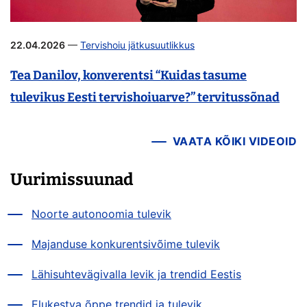
22.04.2026
—
Tervishoiu jätkusuutlikkus
Tea Danilov, konverentsi “Kuidas tasume
tulevikus Eesti tervishoiuarve?” tervitussõnad
VAATA KÕIKI VIDEOID
Uurimissuunad
Noorte autonoomia tulevik
Majanduse konkurentsivõime tulevik
Lähisuhtevägivalla levik ja trendid Eestis
Elukestva õppe trendid ja tulevik