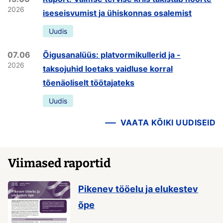
2026
iseseisvumist ja ühiskonnas osalemist
Uudis
07.06
Õigusanalüüs: platvormikullerid ja -
2026
taksojuhid loetaks vaidluse korral
tõenäoliselt töötajateks
Uudis
VAATA KÕIKI UUDISEID
Viimased raportid
Pikenev tööelu ja elukestev
õpe