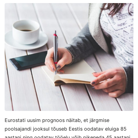
Eurostati uusim prognoos näitab, et järgmise
poolsajandi jooksul tõuseb Eestis oodatav eluiga 85
aastani ning oodatav tööelu võib pikeneda 45 aastani.