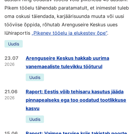
Pikem tööelu tähendab paratamatult, et inimestel tuleb
oma oskusi täiendada, karjäärisuunda muuta või uusi
tööviise õppida, rõhutab Arenguseire Keskus uues
lühiraportis
„Pikenev tööelu ja elukestev õpe“
.
Uudis
23.07
Arenguseire Keskus hakkab uurima
2026
vanemaealiste tulevikku tööturul
Uudis
21.06
Raport: Eestis võib tehisaru kasutus jääda
2026
pinnapealseks ega too oodatud tootlikkuse
kasvu
Uudis
15.06
Raport: Vaimse tervise kriis takistab noorte