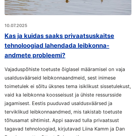
10.07.2025
Kas ja kuidas saaks privaatsuskaitse
tehnoloogiad lahendada leibkonna-
andmete probleemi?
Vajaduspõhiste toetuste õiglasel määramisel on vaja
usaldusväärseid leibkonnaandmeid, sest inimese
toimetulek ei sõltu üksnes tema isiklikust sissetulekust,
vaid ka leibkonna koosseisust ja ühiste ressursside
jagamisest. Eestis puuduvad usaldusväärsed ja
terviklikud leibkonnaandmed, mis takistab toetuste
tõhusamat sihtimist. Appi saavad tulla privaatsust
tagavad tehnoloogiad, kirjutavad Liina Kamm ja Dan