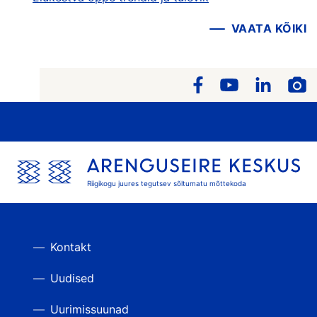
VAATA KÕIKI
Riigikogu juures tegutsev sõltumatu mõttekoda
Kontakt
Uudised
Uurimissuunad