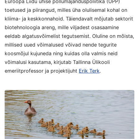
Euroopa Liidu ühise põllumajanduspoliitika (ÜPP)
toetused ja piirangud, milles üha olulisemal kohal on
kliima- ja keskkonnahoid. Täiendavalt mõjutab sektorit
biotehnoloogia areng, mille viljadest osasaamine
eeldab algatusvõimelist tegutsemist. Oluline on mõista,
millised uued võimalused võivad nende tegurite
koosmõjul kujuneda ning kuidas olla valmis neid
võimalusi kasutama, kirjutab Tallinna Ülikooli
emeriitprofessor ja projektijuht
Erik Terk
.