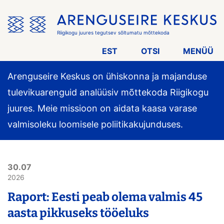
Jäta
menüü
vahele
Riigikogu juures tegutsev sõltumatu mõttekoda
EST
OTSI
MENÜÜ
Arenguseire Keskus on ühiskonna ja majanduse
tulevikuarenguid analüüsiv mõttekoda Riigikogu
juures. Meie missioon on aidata kaasa varase
valmisoleku loomisele poliitikakujunduses.
30.07
2026
Raport: Eesti peab olema valmis 45
aasta pikkuseks tööeluks