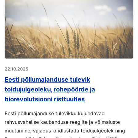
22.10.2025
Eesti põllumajanduse tulevik
toidujulgeoleku, rohepöörde ja
biorevolutsiooni risttuultes
Eesti põllumajanduse tulevikku kujundavad
rahvusvahelise kaubanduse reeglite ja võimaluste
muutumine, vajadus kindlustada toidujulgeolek ning