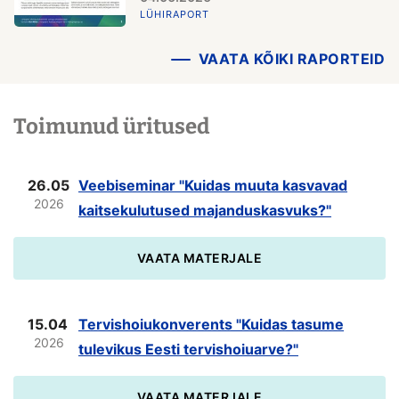
LÜHIRAPORT
VAATA KÕIKI RAPORTEID
Toimunud üritused
26.05
Veebiseminar "Kuidas muuta kasvavad
2026
kaitsekulutused majanduskasvuks?"
VAATA MATERJALE
15.04
Tervishoiukonverents "Kuidas tasume
2026
tulevikus Eesti tervishoiuarve?"
VAATA MATERJALE