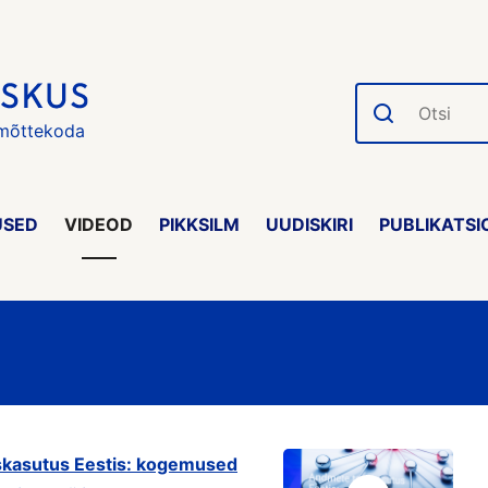
Otsi
 mõttekoda
USED
VIDEOD
PIKKSILM
UUDISKIRI
PUBLIKATSI
skasutus Eestis: kogemused