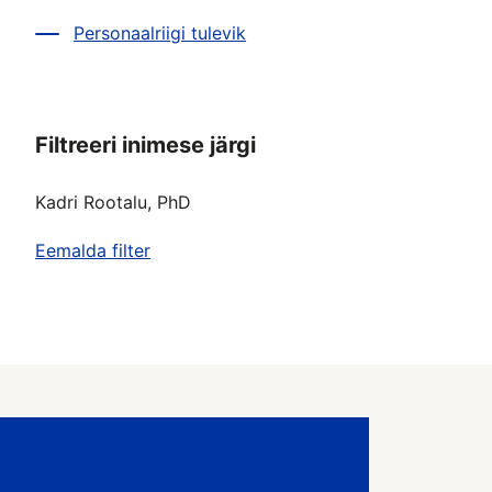
Personaalriigi tulevik
Filtreeri inimese järgi
Kadri Rootalu, PhD
Eemalda filter