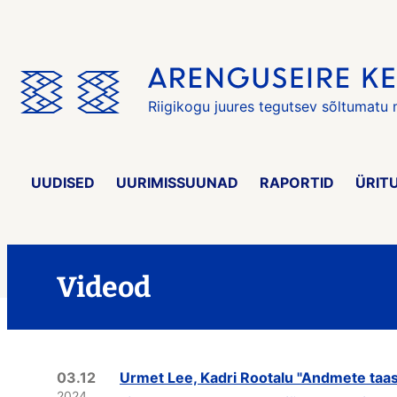
Jäta
menüü
vahele
Riigikogu juures tegutsev sõltumatu
UUDISED
UURIMISSUUNAD
RAPORTID
ÜRIT
Videod
03.12
Urmet Lee, Kadri Rootalu "Andmete taa
2024