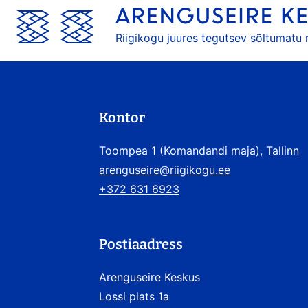
Riigikogu juures tegutsev sõltumatu
Kontor
Toompea 1 (Komandandi maja), Tallinn
arenguseire@riigikogu.ee
+372 631 6923
Postiaadress
Arenguseire Keskus
Lossi plats 1a