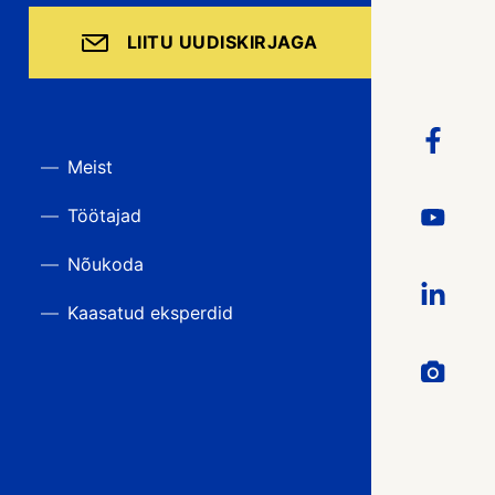
LIITU UUDISKIRJAGA
Meist
Töötajad
Nõukoda
Kaasatud eksperdid