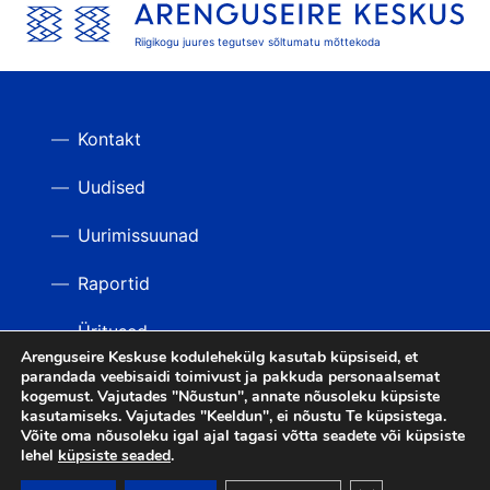
Riigikogu juures tegutsev sõltumatu mõttekoda
Kontakt
Uudised
Uurimissuunad
Raportid
Üritused
Arenguseire Keskuse kodulehekülg kasutab küpsiseid, et
parandada veebisaidi toimivust ja pakkuda personaalsemat
Videod
TAGASI ÜLES
kogemust. Vajutades "Nõustun", annate nõusoleku küpsiste
kasutamiseks. Vajutades "Keeldun", ei nõustu Te küpsistega.
Võite oma nõusoleku igal ajal tagasi võtta seadete või küpsiste
lehel
küpsiste seaded
.
LIITU UUDISKIRJAGA