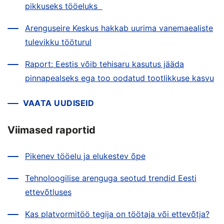
pikkuseks tööeluks
Arenguseire Keskus hakkab uurima vanemaealiste
tulevikku tööturul
Raport: Eestis võib tehisaru kasutus jääda
pinnapealseks ega too oodatud tootlikkuse kasvu
VAATA UUDISEID
Viimased raportid
Pikenev tööelu ja elukestev õpe
Tehnoloogilise arenguga seotud trendid Eesti
ettevõtluses
Kas platvormitöö tegija on töötaja või ettevõtja?