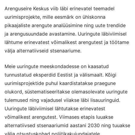
Arenguseire Keskus viib läbi erinevatel teemadel
uurimisprojekte, mille eesmärk on ühiskonna
pikaajaliste arengute analüüsimine ning uute trendide
ja arengusuundade avastamine. Uuringute läbiviimisel
lähtume erinevatest võimalikest arengutest ja töötame
välja alternatiivseid stsenaariume.
Meie uuringute meeskondadesse on kaasatud
tunnustatud eksperdid Eestist ja välismaalt. Kõigi
uurimisprojektide puhul kaardistatakse praegune
olukord, süstematiseeritakse olemasolevate uuringute
tulemused ning vajadusel viiakse läbi lisauuringuid.
Uuringute läbiviimisel lähtutakse erinevatest
võimalikest arengutest. Viimases etapis luuakse
alternatiivsed stsenaariumid aastani 2030 ning tuuakse
välja otsustuskohad poliitikakujundajatele.