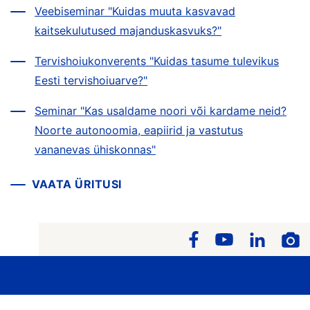
Veebiseminar "Kuidas muuta kasvavad
kaitsekulutused majanduskasvuks?"
Tervishoiukonverents "Kuidas tasume tulevikus
Eesti tervishoiuarve?"
Seminar "Kas usaldame noori või kardame neid?
Noorte autonoomia, eapiirid ja vastutus
vananevas ühiskonnas"
VAATA ÜRITUSI