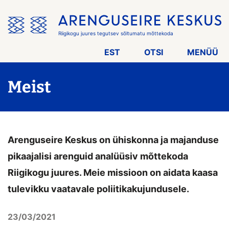
Jäta
menüü
vahele
Riigikogu juures tegutsev sõltumatu mõttekoda
EST
OTSI
MENÜÜ
Meist
Arenguseire Keskus on ühiskonna ja majanduse
pikaajalisi arenguid analüüsiv mõttekoda
Riigikogu juures. Meie missioon on aidata kaasa
tulevikku vaatavale poliitikakujundusele.
23/03/2021