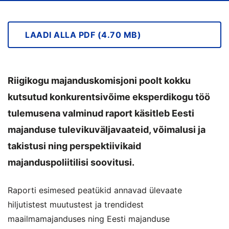
LAADI ALLA PDF (4.70 MB)
Riigikogu majanduskomisjoni poolt kokku
kutsutud konkurentsivõime eksperdikogu töö
tulemusena valminud raport käsitleb Eesti
majanduse tulevikuväljavaateid, võimalusi ja
takistusi ning perspektiivikaid
majanduspoliitilisi soovitusi.
Raporti esimesed peatükid annavad ülevaate
hiljutistest muutustest ja trendidest
maailmamajanduses ning Eesti majanduse