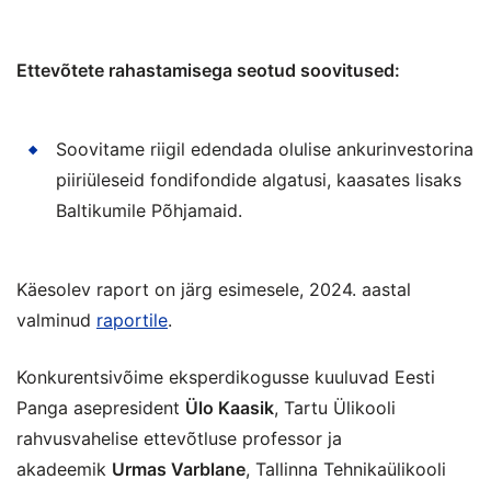
Ettevõtete rahastamisega seotud soovitused:
Soovitame riigil edendada olulise ankurinvestorina
piiriüleseid fondifondide algatusi, kaasates lisaks
Baltikumile Põhjamaid.
Käesolev raport on järg esimesele, 2024. aastal
valminud
raportile
.
Konkurentsivõime eksperdikogusse kuuluvad Eesti
Panga asepresident
Ülo Kaasik
, Tartu Ülikooli
rahvusvahelise ettevõtluse professor ja
akadeemik
Urmas Varblane
, Tallinna Tehnikaülikooli