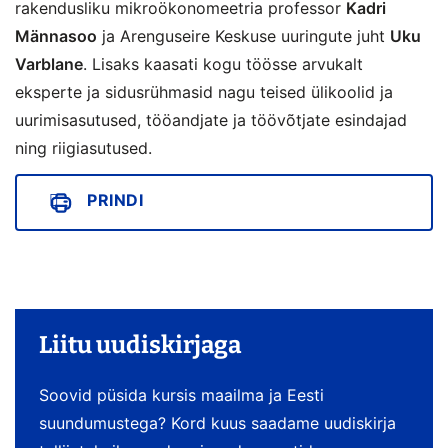
rakendusliku mikroökonomeetria professor
Kadri
Männasoo
ja Arenguseire Keskuse uuringute juht
Uku
Varblane
. Lisaks kaasati kogu töösse arvukalt
eksperte ja sidusrühmasid nagu teised ülikoolid ja
uurimisasutused, tööandjate ja töövõtjate esindajad
ning riigiasutused.
PRINDI
Liitu uudiskirjaga
Soovid püsida kursis maailma ja Eesti
suundumustega? Kord kuus saadame uudiskirja