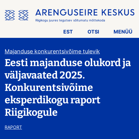
Jäta
menüü
vahele
Riigikogu juures tegutsev sõltumatu mõttekoda
EST
OTSI
MENÜÜ
Majanduse konkurentsivõime tulevik
Eesti majanduse olukord ja
väljavaated 2025.
Konkurentsivõime
eksperdikogu raport
Riigikogule
RAPORT