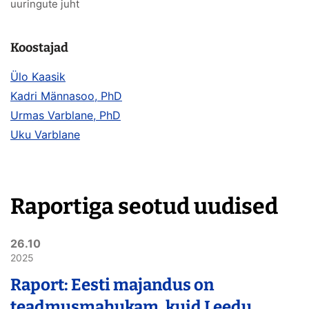
uuringute juht
Koostajad
Ülo Kaasik
Kadri Männasoo, PhD
Urmas Varblane, PhD
Uku Varblane
Raportiga seotud uudised
26.10
2025
Raport: Eesti majandus on
teadmusmahukam, kuid Leedu