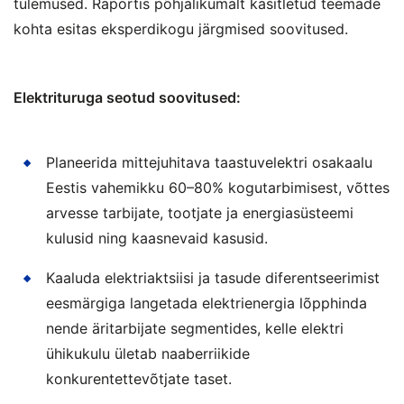
tulemused. Raportis põhjalikumalt käsitletud teemade
kohta esitas eksperdikogu järgmised soovitused.
Elektrituruga seotud soovitused:
Planeerida mittejuhitava taastuvelektri osakaalu
Eestis vahemikku 60–80% kogutarbimisest, võttes
arvesse tarbijate, tootjate ja energiasüsteemi
kulusid ning kaasnevaid kasusid.
Kaaluda elektriaktsiisi ja tasude diferentseerimist
eesmärgiga langetada elektrienergia lõpphinda
nende äritarbijate segmentides, kelle elektri
ühikukulu ületab naaberriikide
konkurentettevõtjate taset.