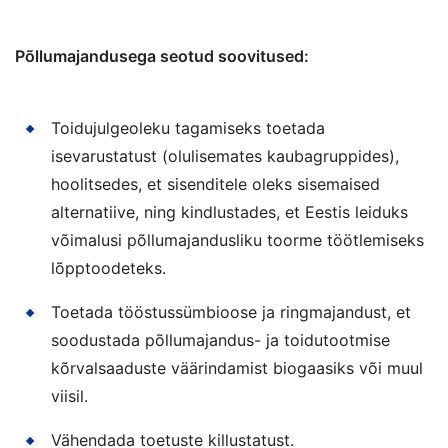
Põllumajandusega seotud soovitused:
Toidujulgeoleku tagamiseks toetada
isevarustatust (olulisemates kaubagruppides),
hoolitsedes, et sisenditele oleks sisemaised
alternatiive, ning kindlustades, et Eestis leiduks
võimalusi põllumajandusliku toorme töötlemiseks
lõpptoodeteks.
Toetada tööstussümbioose ja ringmajandust, et
soodustada põllumajandus- ja toidutootmise
kõrvalsaaduste väärindamist biogaasiks või muul
viisil.
Vähendada toetuste killustatust.