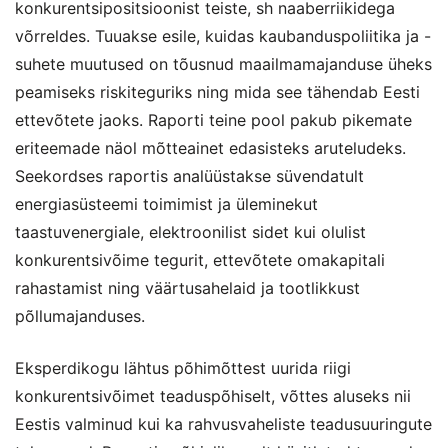
konkurentsipositsioonist teiste, sh naaberriikidega
võrreldes. Tuuakse esile, kuidas kaubanduspoliitika ja -
suhete muutused on tõusnud maailmamajanduse üheks
peamiseks riskiteguriks ning mida see tähendab Eesti
ettevõtete jaoks. Raporti teine pool pakub pikemate
eriteemade näol mõtteainet edasisteks aruteludeks.
Seekordses raportis analüüstakse süvendatult
energiasüsteemi toimimist ja üleminekut
taastuvenergiale, elektroonilist sidet kui olulist
konkurentsivõime tegurit, ettevõtete omakapitali
rahastamist ning väärtusahelaid ja tootlikkust
põllumajanduses.
Eksperdikogu lähtus põhimõttest uurida riigi
konkurentsivõimet teaduspõhiselt, võttes aluseks nii
Eestis valminud kui ka rahvusvaheliste teadusuuringute