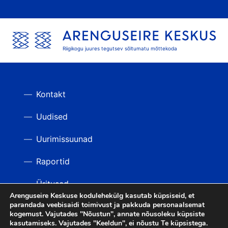
Riigikogu juures tegutsev sõltumatu mõttekoda
Kontakt
Uudised
Uurimissuunad
Raportid
Üritused
Arenguseire Keskuse kodulehekülg kasutab küpsiseid, et
parandada veebisaidi toimivust ja pakkuda personaalsemat
Videod
TAGASI ÜLES
kogemust. Vajutades "Nõustun", annate nõusoleku küpsiste
kasutamiseks. Vajutades "Keeldun", ei nõustu Te küpsistega.