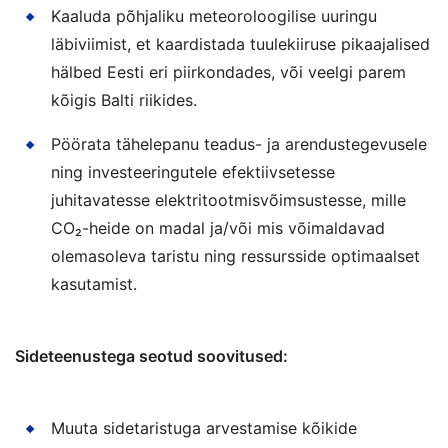
Kaaluda põhjaliku meteoroloogilise uuringu
läbiviimist, et kaardistada tuulekiiruse pikaajalised
hälbed Eesti eri piirkondades, või veelgi parem
kõigis Balti riikides.
Pöörata tähelepanu teadus- ja arendustegevusele
ning investeeringutele efektiivsetesse
juhitavatesse elektritootmisvõimsustesse, mille
CO₂-heide on madal ja/või mis võimaldavad
olemasoleva taristu ning ressursside optimaalset
kasutamist.
Sideteenustega seotud soovitused:
Muuta sidetaristuga arvestamise kõikide