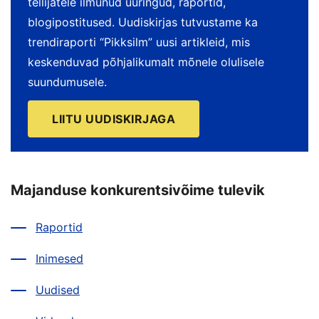
tellijatele ilmunud uuringud, raportid,
blogipostitused. Uudiskirjas tutvustame ka
trendiraporti “Pikksilm” uusi artikleid, mis
keskenduvad põhjalikumalt mõnele olulisele
suundumusele.
LIITU UUDISKIRJAGA
Majanduse konkurentsivõime tulevik
Raportid
Inimesed
Uudised