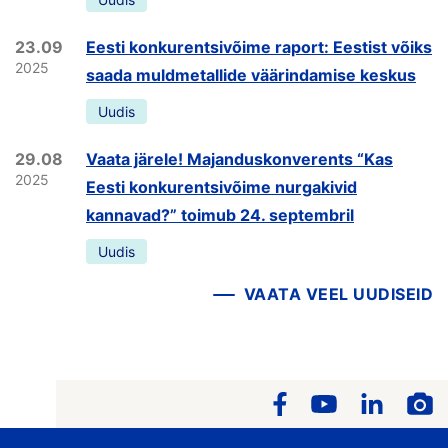
23.09
Eesti konkurentsivõime raport: Eestist võiks
2025
saada muldmetallide väärindamise keskus
Uudis
29.08
Vaata järele! Majanduskonverents “Kas
2025
Eesti konkurentsivõime nurgakivid
kannavad?” toimub 24. septembril
Uudis
VAATA VEEL UUDISEID