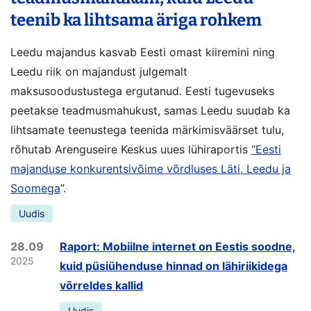
teenib ka lihtsama äriga rohkem
Leedu majandus kasvab Eesti omast kiiremini ning
Leedu riik on majandust julgemalt
maksusoodustustega ergutanud. Eesti tugevuseks
peetakse teadmusmahukust, samas Leedu suudab ka
lihtsamate teenustega teenida märkimisväärset tulu,
rõhutab Arenguseire Keskus uues lühiraportis
“Eesti
majanduse konkurentsivõime võrdluses Läti, Leedu ja
Soomega
”.
Uudis
28.09
Raport: Mobiilne internet on Eestis soodne,
2025
kuid püsiühenduse hinnad on lähiriikidega
võrreldes kallid
Uudis