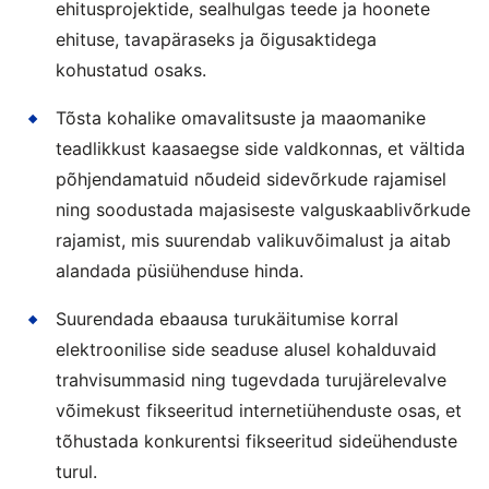
ehitusprojektide, sealhulgas teede ja hoonete
ehituse, tavapäraseks ja õigusaktidega
kohustatud osaks.
Tõsta kohalike omavalitsuste ja maaomanike
teadlikkust kaasaegse side valdkonnas, et vältida
põhjendamatuid nõudeid sidevõrkude rajamisel
ning soodustada majasiseste valguskaablivõrkude
rajamist, mis suurendab valikuvõimalust ja aitab
alandada püsiühenduse hinda.
Suurendada ebaausa turukäitumise korral
elektroonilise side seaduse alusel kohalduvaid
trahvisummasid ning tugevdada turujärelevalve
võimekust fikseeritud internetiühenduste osas, et
tõhustada konkurentsi fikseeritud sideühenduste
turul.