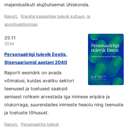
majanduslikult elujõulisemat ühiskonda.
,
Raport
Eraraha kaasamise tulevik kultuuri- ja
spordivaldkonnas
25.11
2024
Personaalriigi tulevik Eestis.
Stsenaariumid aastani 2040
Raporti eesmärk on avada
võimalusi, kuidas avaliku sektori
teenused ja toetused saaksid
senisest rohkem arvestada iga inimese eripära ja
olukorraga, suurendades inimeste heaolu ning teenuste
ja toetuste tõhusust.
,
Raport
Personaalriigi tulevik