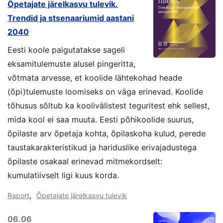
Õpetajate järelkasvu tulevik.
Trendid ja stsenaariumid aastani
2040
Eesti koole paigutatakse sageli
eksamitulemuste alusel pingeritta,
võtmata arvesse, et koolide lähtekohad heade
(õpi)tulemuste loomiseks on väga erinevad. Koolide
tõhusus sõltub ka koolivälistest teguritest ehk sellest,
mida kool ei saa muuta. Eesti põhikoolide suurus,
õpilaste arv õpetaja kohta, õpilaskoha kulud, perede
taustakarakteristikud ja hariduslike erivajadustega
õpilaste osakaal erinevad mitmekordselt:
kumulatiivselt ligi kuus korda.
,
Raport
Õpetajate järelkasvu tulevik
06.06