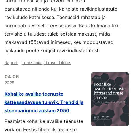
korral tööealised ja terved inimesed
panustavad nii enda kui ka teiste ravikindlustatute
ravikulude katmisesse. Teenuseid rahastab ja
korraldab keskselt Tervisekassa. Kaks kolmandikku
tervishoiu tuludest tuleb sotsiaalmaksust, mida
maksavad töötavad inimesed, kes moodustavad
ligikaudu poole kõigist ravikindlustatutest.
,
Raport
Tervishoiu jätkusuutlikkus
04.06
2025
Kohalike avalike teenuste
kättesaadavuse tulevik. Trendid ja
stsenaariumid aastani 2050
Peamiste kohalike avalike teenuste
võrk on Eestis tihe ehk teenuste