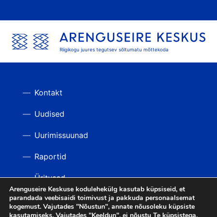
Riigikogu juures tegutsev sõltumatu mõttekoda
Kontakt
Uudised
Uurimissuunad
Raportid
Üritused
Arenguseire Keskuse kodulehekülg kasutab küpsiseid, et
parandada veebisaidi toimivust ja pakkuda personaalsemat
Videod
TAGASI ÜLES
kogemust. Vajutades "Nõustun", annate nõusoleku küpsiste
kasutamiseks. Vajutades "Keeldun", ei nõustu Te küpsistega.