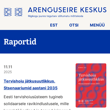
Jäta
menüü
vahele
Riigikogu juures tegutsev sõltumatu mõttekoda
EST
OTSI
MENÜÜ
Raportid
11.11
2025
Tervishoiu jätkusuutlikkus.
Stsenaariumid aastani 2035
Eesti tervishoiusüsteem tugineb
solidaarsele ravikindlustusele, mille