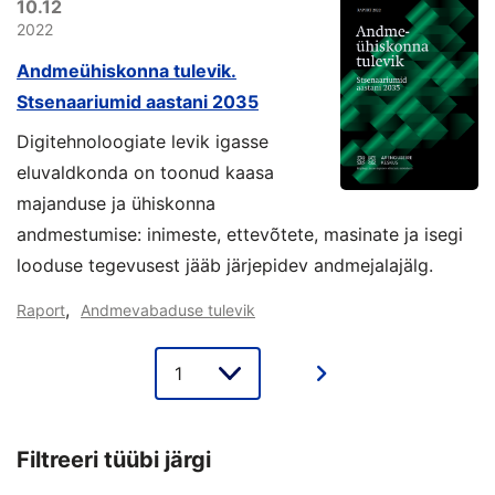
10.12
2022
Andmeühiskonna tulevik.
Stsenaariumid aastani 2035
Digitehnoloogiate levik igasse
eluvaldkonda on toonud kaasa
majanduse ja ühiskonna
andmestumise: inimeste, ettevõtete, masinate ja isegi
looduse tegevusest jääb järjepidev andmejalajälg.
,
Raport
Andmevabaduse tulevik
Lehe
valik
Filtreeri tüübi järgi