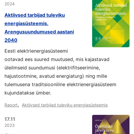
2024
Aktiivsed tarbijad tuleviku
energiasüsteemis.
Arengusuundumused aastani
2040
Eesti elektrienergiasüsteemi
ootavad ees suured muutused, mis kajastavad
üleilmseid suundumusi (elektrifitseerimine,
hajustootmine, avatud energiaturg) ning mille
tulemusena traditsiooniline elektrienergiasüsteem
kujundatakse ümber.
,
Raport
Aktiivsed tarbijad tuleviku energiasüsteemis
17.11
2023