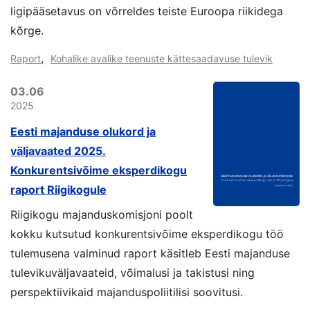
ligipääsetavus on võrreldes teiste Euroopa riikidega
kõrge.
,
Raport
Kohalike avalike teenuste kättesaadavuse tulevik
03.06
2025
Eesti majanduse olukord ja
väljavaated 2025.
Konkurentsivõime eksperdikogu
raport Riigikogule
Riigikogu majanduskomisjoni poolt
kokku kutsutud konkurentsivõime eksperdikogu töö
tulemusena valminud raport käsitleb Eesti majanduse
tulevikuväljavaateid, võimalusi ja takistusi ning
perspektiivikaid majanduspoliitilisi soovitusi.