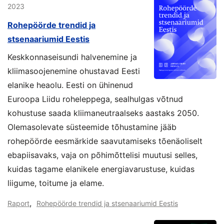
2023
Rohepöörde trendid ja
stsenaariumid Eestis
Keskkonnaseisundi halvenemine ja
kliimasoojenemine ohustavad Eesti
elanike heaolu. Eesti on ühinenud
Euroopa Liidu roheleppega, sealhulgas võtnud
kohustuse saada kliimaneutraalseks aastaks 2050.
Olemasolevate süsteemide tõhustamine jääb
rohepöörde eesmärkide saavutamiseks tõenäoliselt
ebapiisavaks, vaja on põhimõttelisi muutusi selles,
kuidas tagame elanikele energiavarustuse, kuidas
liigume, toitume ja elame.
,
Raport
Rohepöörde trendid ja stsenaariumid Eestis