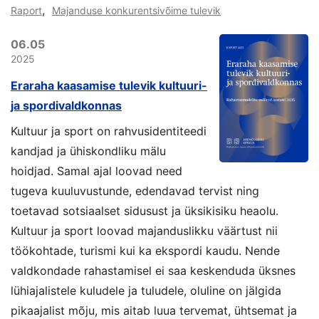
,
Raport
Majanduse konkurentsivõime tulevik
06.05
2025
Eraraha kaasamise tulevik kultuuri-
ja spordivaldkonnas
Kultuur ja sport on rahvusidentiteedi
kandjad ja ühiskondliku mälu
hoidjad. Samal ajal loovad need
tugeva kuuluvustunde, edendavad tervist ning
toetavad sotsiaalset sidusust ja üksikisiku heaolu.
Kultuur ja sport loovad majanduslikku väärtust nii
töökohtade, turismi kui ka ekspordi kaudu. Nende
valdkondade rahastamisel ei saa keskenduda üksnes
lühiajalistele kuludele ja tuludele, oluline on jälgida
pikaajalist mõju, mis aitab luua tervemat, ühtsemat ja