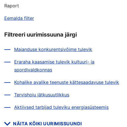
Raport
Eemalda filter
Filtreeri uurimissuuna järgi
Majanduse konkurentsivõime tulevik
Eraraha kaasamise tulevik kultuuri- ja
spordivaldkonnas
Kohalike avalike teenuste kättesaadavuse tulevik
Tervishoiu jätkusuutlikkus
Aktiivsed tarbijad tuleviku energiasüsteemis
NÄITA KÕIKI UURIMISSUUNDI