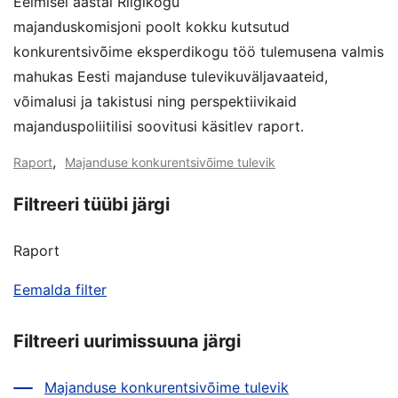
Eelmisel aastal Riigikogu
majanduskomisjoni poolt kokku kutsutud
konkurentsivõime eksperdikogu töö tulemusena valmis
mahukas Eesti majanduse tulevikuväljavaateid,
võimalusi ja takistusi ning perspektiivikaid
majanduspoliitilisi soovitusi käsitlev raport.
,
Raport
Majanduse konkurentsivõime tulevik
Filtreeri tüübi järgi
Raport
Eemalda filter
Filtreeri uurimissuuna järgi
Majanduse konkurentsivõime tulevik