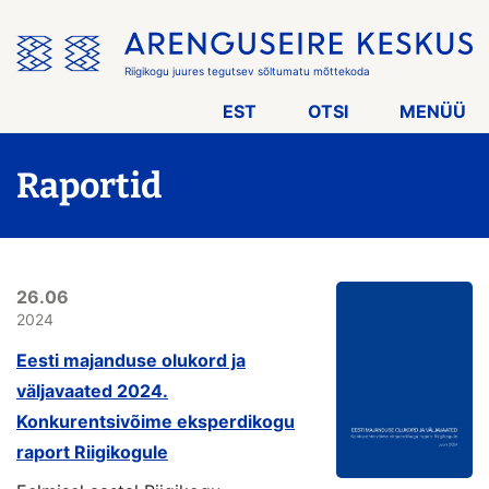
Jäta
menüü
vahele
Riigikogu juures tegutsev sõltumatu mõttekoda
EST
OTSI
MENÜÜ
Raportid
26.06
2024
Eesti majanduse olukord ja
väljavaated 2024.
Konkurentsivõime eksperdikogu
raport Riigikogule