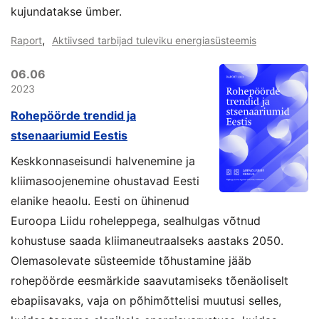
kujundatakse ümber.
,
Raport
Aktiivsed tarbijad tuleviku energiasüsteemis
06.06
2023
Rohepöörde trendid ja
stsenaariumid Eestis
Keskkonnaseisundi halvenemine ja
kliimasoojenemine ohustavad Eesti
elanike heaolu. Eesti on ühinenud
Euroopa Liidu roheleppega, sealhulgas võtnud
kohustuse saada kliimaneutraalseks aastaks 2050.
Olemasolevate süsteemide tõhustamine jääb
rohepöörde eesmärkide saavutamiseks tõenäoliselt
ebapiisavaks, vaja on põhimõttelisi muutusi selles,