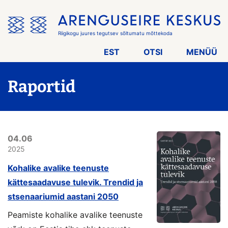
Jäta
menüü
vahele
Riigikogu juures tegutsev sõltumatu mõttekoda
EST
OTSI
MENÜÜ
Raportid
04.06
2025
Kohalike avalike teenuste
kättesaadavuse tulevik. Trendid ja
stsenaariumid aastani 2050
Peamiste kohalike avalike teenuste