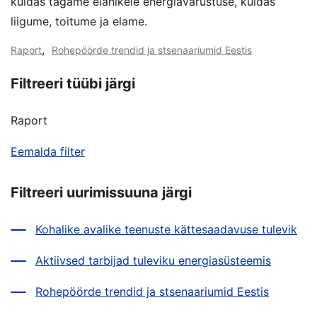
kuidas tagame elanikele energiavarustuse, kuidas
liigume, toitume ja elame.
,
Raport
Rohepöörde trendid ja stsenaariumid Eestis
Filtreeri tüübi järgi
Raport
Eemalda filter
Filtreeri uurimissuuna järgi
Kohalike avalike teenuste kättesaadavuse tulevik
Aktiivsed tarbijad tuleviku energiasüsteemis
Rohepöörde trendid ja stsenaariumid Eestis