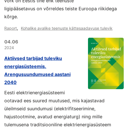
võrk on Eestis tihe ehk teenuste
ligipääsetavus on võrreldes teiste Euroopa riikidega
kõrge.
,
Raport
Kohalike avalike teenuste kättesaadavuse tulevik
04.06
2024
Aktiivsed tarbijad tuleviku
energiasüsteemis.
Arengusuundumused aastani
2040
Eesti elektrienergiasüsteemi
ootavad ees suured muutused, mis kajastavad
üleilmseid suundumusi (elektrifitseerimine,
hajustootmine, avatud energiaturg) ning mille
tulemusena traditsiooniline elektrienergiasüsteem