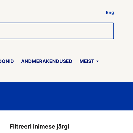
Eng
OONID
ANDMERAKENDUSED
MEIST
Filtreeri inimese järgi