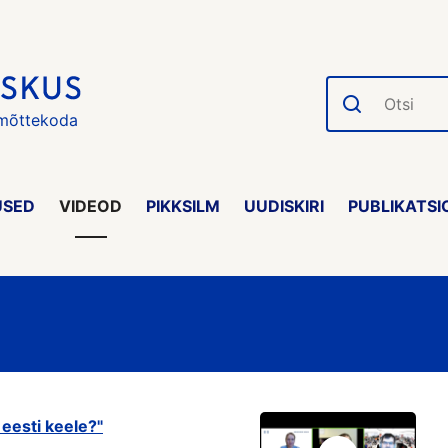
Otsi
 mõttekoda
USED
VIDEOD
PIKKSILM
UUDISKIRI
PUBLIKATSI
eesti keele?"