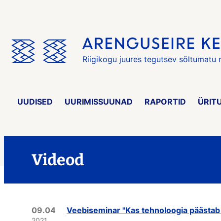
Jäta
menüü
vahele
Riigikogu juures tegutsev sõltumatu
UUDISED
UURIMISSUUNAD
RAPORTID
ÜRIT
Videod
09.04
Veebiseminar "Kas tehnoloogia päästab 
2021