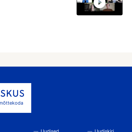
 mõttekoda
Uudised
Uudiskiri