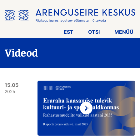
Jäta
menüü
vahele
Riigikogu juures tegutsev sõltumatu mõttekoda
EST
OTSI
MENÜÜ
Videod
15.05
2025