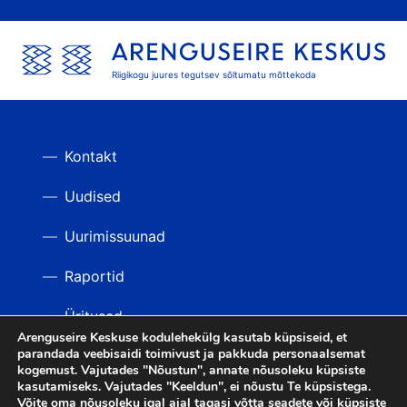
Riigikogu juures tegutsev sõltumatu mõttekoda
Kontakt
Uudised
Uurimissuunad
Raportid
Üritused
Arenguseire Keskuse kodulehekülg kasutab küpsiseid, et
parandada veebisaidi toimivust ja pakkuda personaalsemat
Videod
TAGASI ÜLES
kogemust. Vajutades "Nõustun", annate nõusoleku küpsiste
kasutamiseks. Vajutades "Keeldun", ei nõustu Te küpsistega.
Võite oma nõusoleku igal ajal tagasi võtta seadete või küpsiste