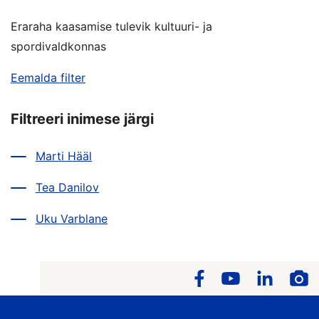
Eraraha kaasamise tulevik kultuuri- ja
spordivaldkonnas
Eemalda filter
Filtreeri inimese järgi
Marti Hääl
Tea Danilov
Uku Varblane