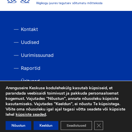
Riigikogu juures tegutsev sõltumatu mõttekoda
Kontakt
Uudised
Uurimissuunad
Raportid
Üritused
Arenguseire Keskuse kodulehekülg kasutab küpsiseid, et
parandada veebisaidi toimivust ja pakkuda personaalsemat
Videod
TAGASI ÜLES
kogemust. Vajutades "Nõustun", annate nõusoleku küpsiste
kasutamiseks. Vajutades "Keeldun", ei nõustu Te küpsistega.
Võite oma nõusoleku igal ajal tagasi võtta seadete või küpsiste
lehel
küpsiste seaded
.
LIITU UUDISKIRJAGA
Close GDPR Cooki
Nõustun
Keeldun
Seadistused