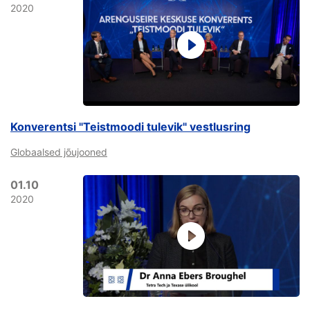
2020
Konverentsi "Teistmoodi tulevik" vestlusring
Globaalsed jõujooned
01.10
2020