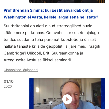
Prof Brendan Simms: kui Eestit ähvardab oht ja
Washington ei vasta, kellele järgmisena helistate?
Suurbritannial on alati olnud strateegilised huvid
Läänemere piirkonnas. Omavaheliste suhete ajalugu
tundes suudame teha paremat koostööd ja ühiselt
hallata tänaste kriiside geopoliitilisi järelmeid, räägiti
Cambridge’i Ülikooli, Briti Suursaatkonna ja
Arenguseire Keskuse ühisel seminaril.
Globaalsed jõujooned
01.10
2020