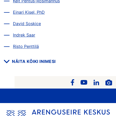
Keit Pentus-Rosimannus
Einari Kisel, PhD
David Soskice
Indrek Saar
Risto Penttilä
NÄITA KÕIKI INIMESI