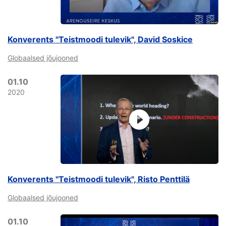
Konverents "Teistmoodi tulevik", David Soskice
Globaalsed jõujooned
01.10
2020
Konverents "Teistmoodi tulevik", Risto Penttilä
Globaalsed jõujooned
01.10