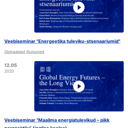
Veebiseminar "Energeetika tuleviku-stsenaariumid"
Globaalsed jõujooned
12.05
2020
Veebiseminar "Maailma energiatulevikud – pikk