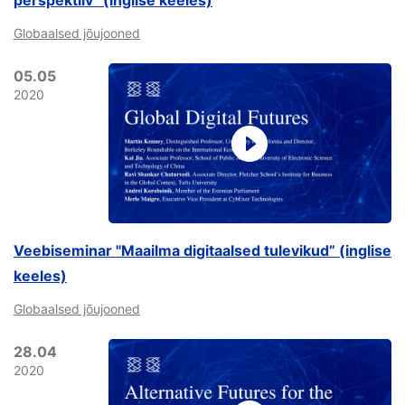
perspektiiv” (inglise keeles)
Globaalsed jõujooned
05.05
2020
Veebiseminar "Maailma digitaalsed tulevikud” (inglise
keeles)
Globaalsed jõujooned
28.04
2020