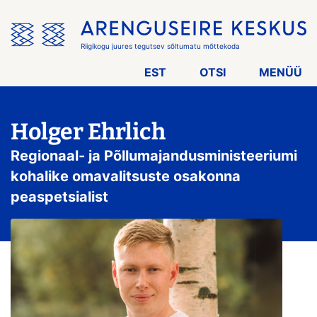
Jäta
menüü
vahele
Riigikogu juures tegutsev sõltumatu mõttekoda
EST
OTSI
MENÜÜ
Holger Ehrlich
Regionaal- ja Põllumajandusministeeriumi
kohalike omavalitsuste osakonna
peaspetsialist