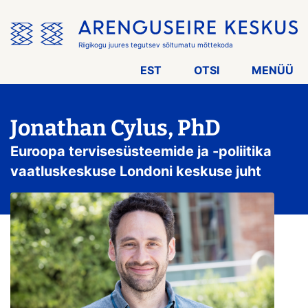
Jäta
menüü
vahele
Riigikogu juures tegutsev sõltumatu mõttekoda
EST
OTSI
MENÜÜ
Jonathan Cylus, PhD
Euroopa tervisesüsteemide ja -poliitika
vaatluskeskuse Londoni keskuse juht