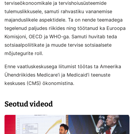
terviseökonoomikale ja tervishoiusüsteemide
tulemuslikkusele, samuti rahvastiku vananemise
majanduslikele aspektidele. Ta on nende teemadega
tegelenud paljudes riikides ning töötanud ka Euroopa
Komisjoni, OECD ja WHO-ga. Samuti huvitab teda
sotsiaalpoliitikate ja muude tervise sotsiaalsete
mõjutegurite roll.
Enne vaatluskeskusega liitumist töötas ta Ameerika
Ühendriikides Medicare’i ja Medicaid’i teenuste
keskuses (CMS) ökonomistina.
Seotud videod