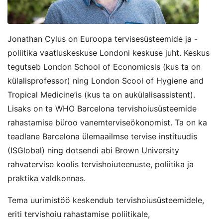
Jonathan Cylus on Euroopa tervisesüsteemide ja -
poliitika vaatluskeskuse Londoni keskuse juht. Keskus
tegutseb London School of Economicsis (kus ta on
külalisprofessor) ning London Scool of Hygiene and
Tropical Medicine’is (kus ta on aukülalisassistent).
Lisaks on ta WHO Barcelona tervishoiusüsteemide
rahastamise büroo vanemterviseökonomist. Ta on ka
teadlane Barcelona ülemaailmse tervise instituudis
(ISGlobal) ning dotsendi abi Brown University
rahvatervise koolis tervishoiuteenuste, poliitika ja
praktika valdkonnas.
Tema uurimistöö keskendub tervishoiusüsteemidele,
eriti tervishoiu rahastamise poliitikale,