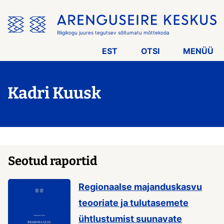
Jäta
menüü
vahele
Riigikogu juures tegutsev sõltumatu mõttekoda
EST
OTSI
MENÜÜ
Kadri Kuusk
Seotud raportid
Regionaalse majanduskasvu
teooriate ja tulutasemete
ühtlustumist suunavate