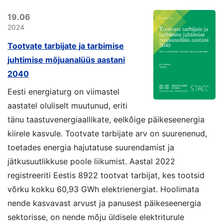
19.06
2024
Tootvate tarbijate ja tarbimise
juhtimise mõjuanalüüs aastani
2040
Eesti energiaturg on viimastel
aastatel oluliselt muutunud, eriti
tänu taastuvenergiaallikate, eelkõige päikeseenergia
kiirele kasvule. Tootvate tarbijate arv on suurenenud,
toetades energia hajutatuse suurendamist ja
jätkusuutlikkuse poole liikumist. Aastal 2022
registreeriti Eestis 8922 tootvat tarbijat, kes tootsid
võrku kokku 60,93 GWh elektrienergiat. Hoolimata
nende kasvavast arvust ja panusest päikeseenergia
sektorisse, on nende mõju üldisele elektriturule