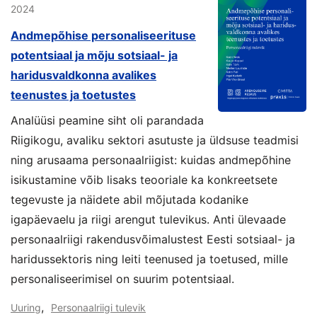
2024
Andmepõhise personaliseerituse
potentsiaal ja mõju sotsiaal- ja
haridusvaldkonna avalikes
teenustes ja toetustes
Analüüsi peamine siht oli parandada
Riigikogu, avaliku sektori asutuste ja üldsuse teadmisi
ning arusaama personaalriigist: kuidas andmepõhine
isikustamine võib lisaks teooriale ka konkreetsete
tegevuste ja näidete abil mõjutada kodanike
igapäevaelu ja riigi arengut tulevikus. Anti ülevaade
personaalriigi rakendusvõimalustest Eesti sotsiaal- ja
haridussektoris ning leiti teenused ja toetused, mille
personaliseerimisel on suurim potentsiaal.
,
Uuring
Personaalriigi tulevik