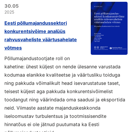
30.05
2025
Eesti põllumajandussektori
konkurentsivõime analüüs
rahvusvaheliste väärtusahelate
võtmes
Põllumajandustootjate roll on
kahetine: ühest küljest on nende ülesanne varustada
kodumaa elanikke kvaliteetse ja väärtusliku toiduga
ning pakkuda võimalikult head isevarustatuse taset,
teisest küljest aga pakkuda konkurentsivõimelist
toodangut ning väärindada oma saadusi ja eksportida
neid. Viimaste aastate majanduskeskkonda
iseloomustav turbulentsus ja tootmissisendite
hinnatõus ei ole jätnud puutumata ka Eesti