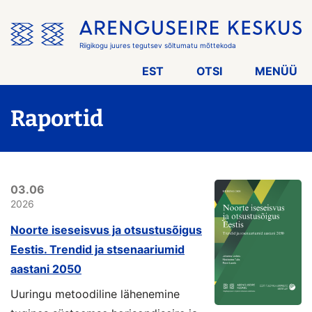
Jäta
menüü
vahele
Riigikogu juures tegutsev sõltumatu mõttekoda
EST
OTSI
MENÜÜ
Raportid
03.06
2026
Noorte iseseisvus ja otsustusõigus
Eestis. Trendid ja stsenaariumid
aastani 2050
Uuringu metoodiline lähenemine