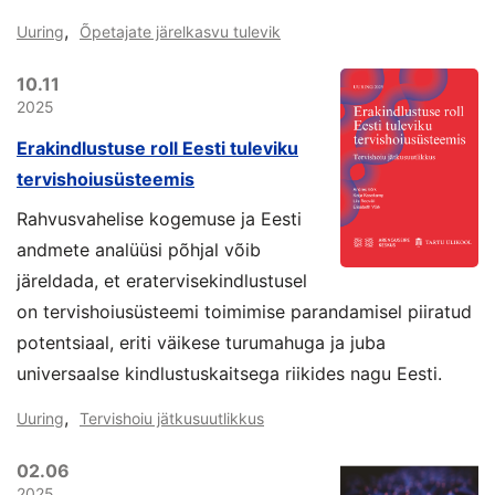
,
Uuring
Õpetajate järelkasvu tulevik
10.11
2025
Erakindlustuse roll Eesti tuleviku
tervishoiusüsteemis
Rahvusvahelise kogemuse ja Eesti
andmete analüüsi põhjal võib
järeldada, et eratervisekindlustusel
on tervishoiusüsteemi toimimise parandamisel piiratud
potentsiaal, eriti väikese turumahuga ja juba
universaalse kindlustuskaitsega riikides nagu Eesti.
,
Uuring
Tervishoiu jätkusuutlikkus
02.06
2025