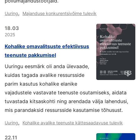
põllumajandustootjaid.
,
Uuring
Majanduse konkurentsivõime tulevik
18.03
2025
Kohalike omavalitsuste efektiivsus
teenuste pakkumisel
Uuringu eesmärk oli anda ülevaade,
kuidas tagada avalike ressursside
parim kasutus kohalike elanike
vajadustele vastavate teenuste osutamiseks, aidata
tuvastada kitsaskohti ning arendada välja lahendusi,
mis parandaksid ressursside kasutamise tõhusust.
,
Uuring
Kohalike avalike teenuste kättesaadavuse tulevik
22.11