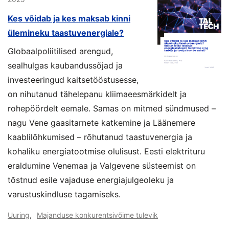
Kes võidab ja kes maksab kinni
ülemineku taastuvenergiale?
Globaalpoliitilised arengud,
sealhulgas kaubandussõjad ja
investeeringud kaitsetööstusesse,
on nihutanud tähelepanu kliimaeesmärkidelt ja
rohepöördelt eemale. Samas on mitmed sündmused –
nagu Vene gaasitarnete katkemine ja Läänemere
kaablilõhkumised – rõhutanud taastuvenergia ja
kohaliku energiatootmise olulisust. Eesti elektrituru
eraldumine Venemaa ja Valgevene süsteemist on
tõstnud esile vajaduse energiajulgeoleku ja
varustuskindluse tagamiseks.
,
Uuring
Majanduse konkurentsivõime tulevik