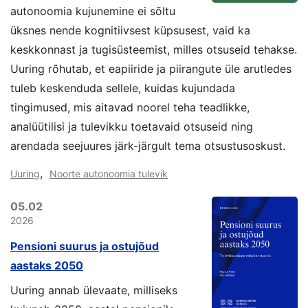
autonoomia kujunemine ei sõltu
üksnes nende kognitiivsest küpsusest, vaid ka
keskkonnast ja tugisüsteemist, milles otsuseid tehakse.
Uuring rõhutab, et eapiiride ja piirangute üle arutledes
tuleb keskenduda sellele, kuidas kujundada
tingimused, mis aitavad noorel teha teadlikke,
analüütilisi ja tulevikku toetavaid otsuseid ning
arendada seejuures järk-järgult tema otsustusoskust.
,
Uuring
Noorte autonoomia tulevik
05.02
2026
Pensioni suurus ja ostujõud
aastaks 2050
Uuring annab ülevaate, milliseks