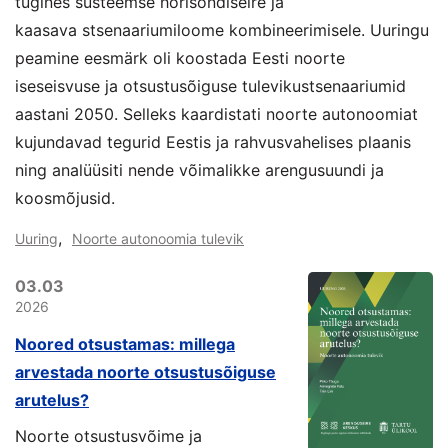
tugines süsteemse horisondiseire ja
kaasava stsenaariumiloome kombineerimisele. Uuringu
peamine eesmärk oli koostada Eesti noorte
iseseisvuse ja otsustusõiguse tulevikustsenaariumid
aastani 2050. Selleks kaardistati noorte autonoomiat
kujundavad tegurid Eestis ja rahvusvahelises plaanis
ning analüüsiti nende võimalikke arengusuundi ja
koosmõjusid.
,
Uuring
Noorte autonoomia tulevik
03.03
2026
Noored otsustamas: millega
arvestada noorte otsustusõiguse
arutelus?
Noorte otsustusvõime ja