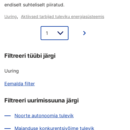
endiselt suhteliselt piiratud.
,
Uuring
Aktiivsed tarbijad tuleviku energiasüsteemis
Lehe
valik
Filtreeri tüübi järgi
Uuring
Eemalda filter
Filtreeri uurimissuuna järgi
Noorte autonoomia tulevik
Majanduse konkurentsivõime tulevik