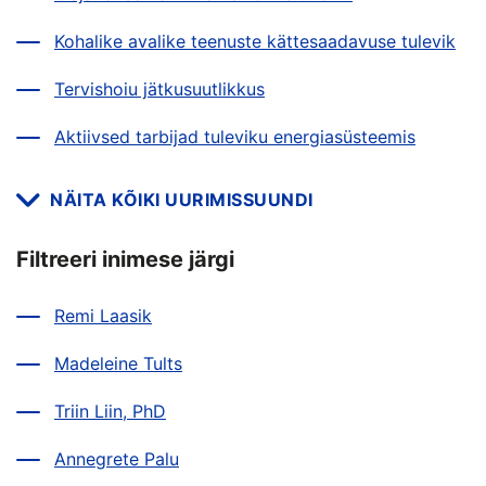
Kohalike avalike teenuste kättesaadavuse tulevik
Tervishoiu jätkusuutlikkus
Aktiivsed tarbijad tuleviku energiasüsteemis
NÄITA KÕIKI UURIMISSUUNDI
Filtreeri inimese järgi
Remi Laasik
Madeleine Tults
Triin Liin, PhD
Annegrete Palu