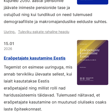
kujuneb 2050. aastal pensionile
jäävate inimeste pensionide tase ja
ostujõud ning kui tundlikud on need tulemused
demograafiliste ja makromajanduslike eelduste suhtes.
,
Uuring
Tuleviku eakate rahaline heaolu
15.01
2026
Eraõpetajate kasutamine Eestis
Tegemist on esimese uuringuga, mis
annab tervikliku ülevaate sellest, kui
laialt kasutatakse Eestis
eraõpetajaid ning millist rolli nad
haridussüsteemis täidavad. Tulemused näitavad, et
eraõpetajate kasutamine on muutunud oluliseks osaks
laste õpiteekonnast.