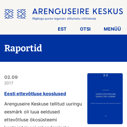
Jäta
menüü
vahele
Riigikogu juures tegutsev sõltumatu mõttekoda
EST
OTSI
MENÜÜ
Raportid
02.09
2017
Eesti ettevõtluse kooslused
Arenguseire Keskuse tellitud uuringu
eesmärk oli luua eeldused
ettevõtluse ökosüsteemi