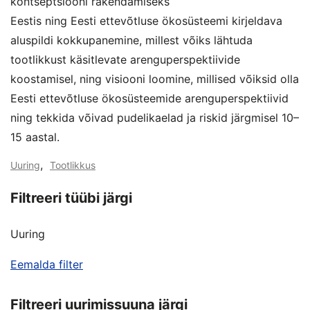
kontseptsiooni rakendamiseks
Eestis ning Eesti ettevõtluse ökosüsteemi kirjeldava
aluspildi kokkupanemine, millest võiks lähtuda
tootlikkust käsitlevate arenguperspektiivide
koostamisel, ning visiooni loomine, millised võiksid olla
Eesti ettevõtluse ökosüsteemide arenguperspektiivid
ning tekkida võivad pudelikaelad ja riskid järgmisel 10–
15 aastal.
,
Uuring
Tootlikkus
Filtreeri tüübi järgi
Uuring
Eemalda filter
Filtreeri uurimissuuna järgi