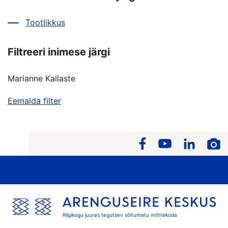
Tootlikkus
Filtreeri inimese järgi
Marianne Kallaste
Eemalda filter
Riigikogu juures tegutsev sõltumatu mõttekoda