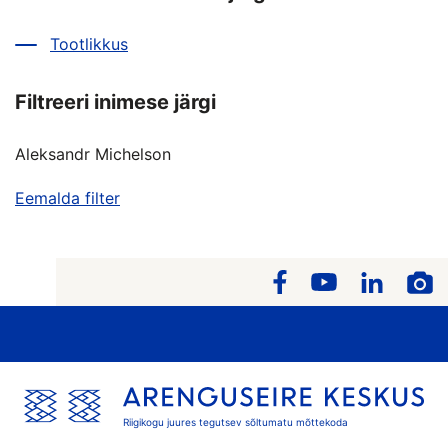
Tootlikkus
Filtreeri inimese järgi
Aleksandr Michelson
Eemalda filter
Riigikogu juures tegutsev sõltumatu mõttekoda