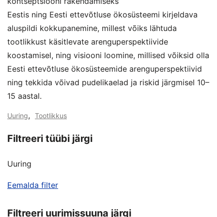
kontseptsiooni rakendamiseks
Eestis ning Eesti ettevõtluse ökosüsteemi kirjeldava
aluspildi kokkupanemine, millest võiks lähtuda
tootlikkust käsitlevate arenguperspektiivide
koostamisel, ning visiooni loomine, millised võiksid olla
Eesti ettevõtluse ökosüsteemide arenguperspektiivid
ning tekkida võivad pudelikaelad ja riskid järgmisel 10–
15 aastal.
,
Uuring
Tootlikkus
Filtreeri tüübi järgi
Uuring
Eemalda filter
Filtreeri uurimissuuna järgi