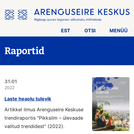
Jäta
menüü
vahele
Riigikogu juures tegutsev sõltumatu mõttekoda
EST
OTSI
MENÜÜ
Raportid
31.01
2022
Laste heaolu tulevik
Artikkel ilmus Arenguseire Keskuse
trendiraportis “Pikksilm – ülevaade
valitud trendidest” (2022).