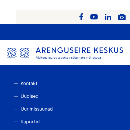
Riigikogu juures tegutsev sõltumatu mõttekoda
Kontakt
Uudised
Uurimissuunad
Raportid